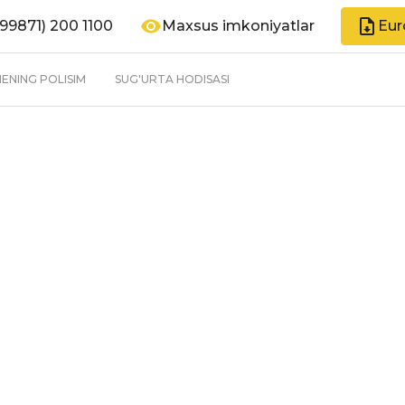
99871) 200 1100
Maxsus imkoniyatlar
Eur
ENING POLISIM
SUG'URTA HODISASI