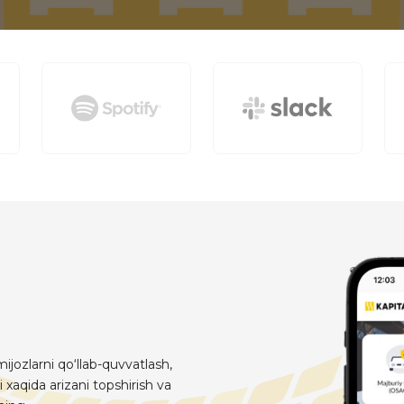
ijozlarni qo‘llab-quvvatlash,
i xaqida arizani topshirish va