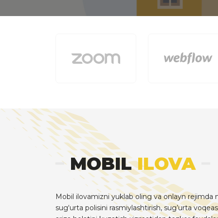
MOBIL
ILOVA
Mobil ilovamizni yuklab oling va onlayn rejimda m
sug‘urta polisini rasmiylashtirish, sug’urta voqeas