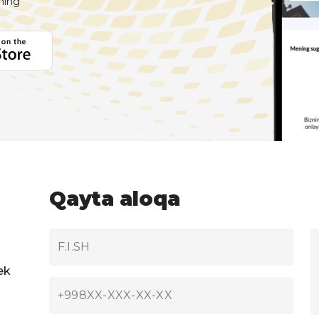
aning
Qayta aloqa
ek