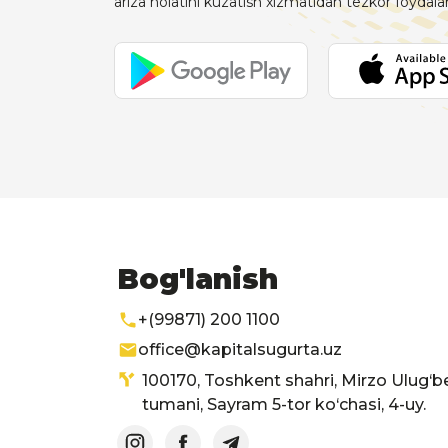
ariza holatini kuzatish xizmatidan tezkor foydal
Bog'lanish
+(99871) 200 1100
office@kapitalsugurta.uz
100170, Toshkent shahri, Mirzo Ulug‘b
tumani, Sayram 5-tor ko‘chasi, 4-uy.