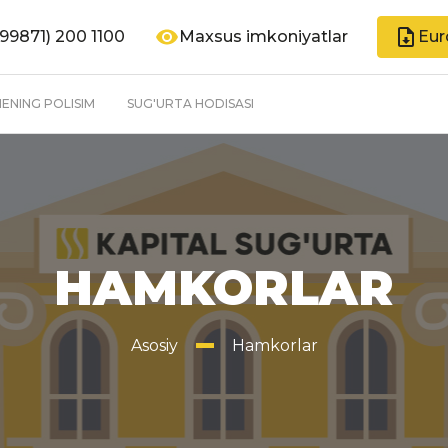
99871) 200 1100
Maxsus imkoniyatlar
Eur
ENING POLISIM
SUG'URTA HODISASI
HAMKORLAR
Asosiy
Hamkorlar