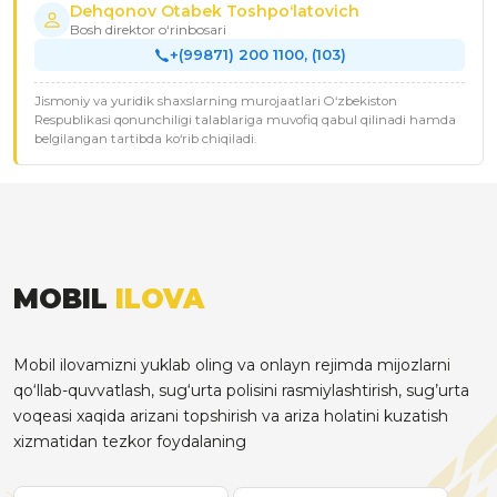
Dehqonov Otabek Toshpoʻlatovich
Bosh direktor o‘rinbosari
+(99871) 200 1100, (103)
Jismoniy va yuridik shaxslarning murojaatlari O‘zbekiston
Respublikasi qonunchiligi talablariga muvofiq qabul qilinadi hamda
belgilangan tartibda ko‘rib chiqiladi.
MOBIL
ILOVA
Mobil ilovamizni yuklab oling va onlayn rejimda mijozlarni
qo‘llab-quvvatlash, sug‘urta polisini rasmiylashtirish, sug’urta
voqeasi xaqida arizani topshirish va ariza holatini kuzatish
xizmatidan tezkor foydalaning