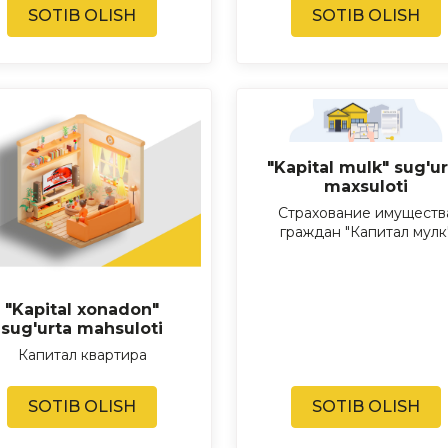
SOTIB OLISH
SOTIB OLISH
"Kapital mulk" sug'ur
maxsuloti
Страхование имуществ
граждан "Капитал мулк
"Kapital xonadon"
sug'urta mahsuloti
Капитал квартира
SOTIB OLISH
SOTIB OLISH