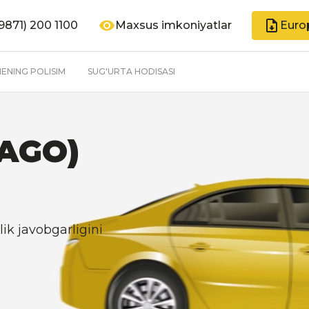
9871) 200 1100
Maxsus imkoniyatlar
Euro
ENING POLISIM
SUG'URTA HODISASI
AGO)
lik javobgarligini