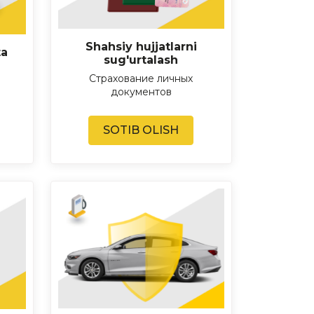
Shahsiy hujjatlarni
ta
sug'urtalash
Страхование личных
документов
SOTIB OLISH