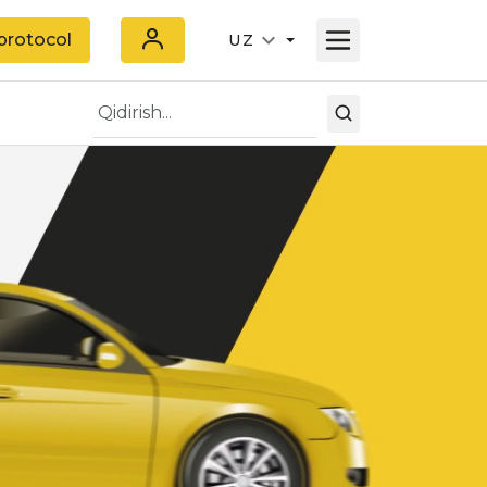
protocol
UZ