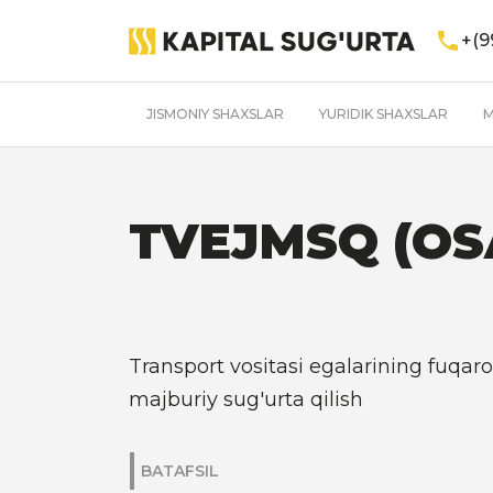
+(9
JISMONIY SHAXSLAR
YURIDIK SHAXSLAR
M
TVEJMSQ (OS
Transport vositasi egalarining fuqaro
majburiy sug'urta qilish
BATAFSIL