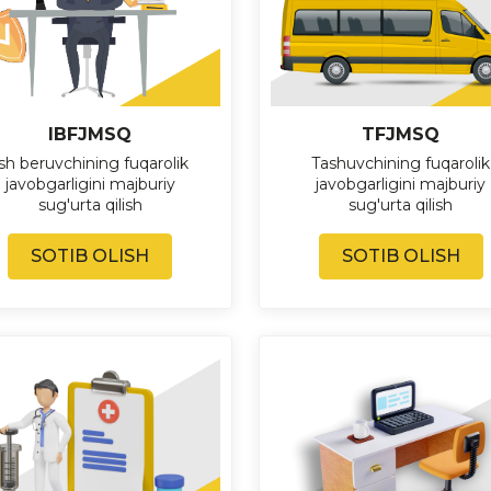
TFJMSQ
IBFJMSQ
Tashuvchining fuqarolik
sh beruvchining fuqarolik
javobgarligini majburiy
javobgarligini majburiy
sug'urta qilish
sug'urta qilish
SOTIB OLISH
SOTIB OLISH