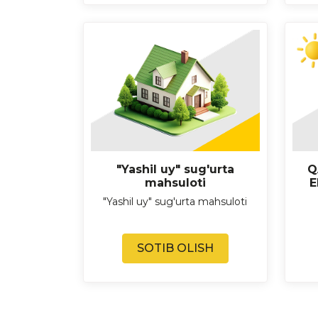
"Yashil uy" sug'urta
Q
mahsuloti
E
"Yashil uy" sug'urta mahsuloti
SOTIB OLISH