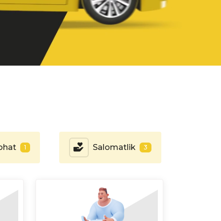
ohat
Salomatlik
1
3