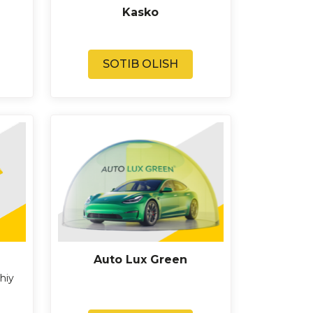
Kasko
SOTIB OLISH
Auto Lux Green
hiy
h