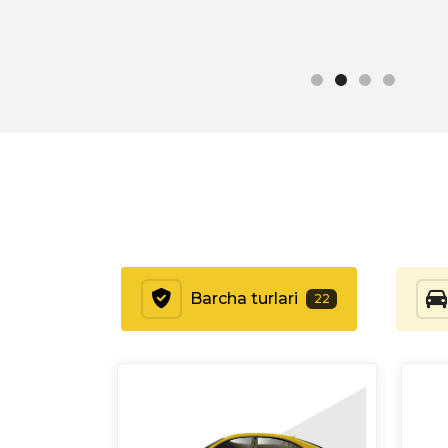
Barcha turlari
22