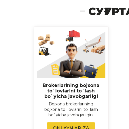
СУҒУР
Brokerlarining bojxona
to`lovlarini to`lash
bo`yicha javobgarligi
Bojxona brokerlarining
bojxona to`lovlarini to`lash
bo`yicha javobgarligini
sug`urta qilish.
ONLAYN ARIZA