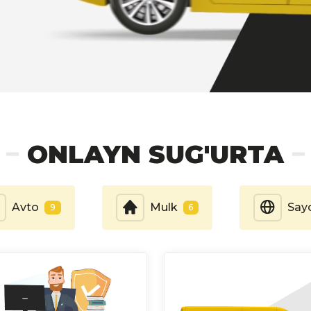
ONLAYN SUG'URTA
Avto
Mulk
Say
9
6