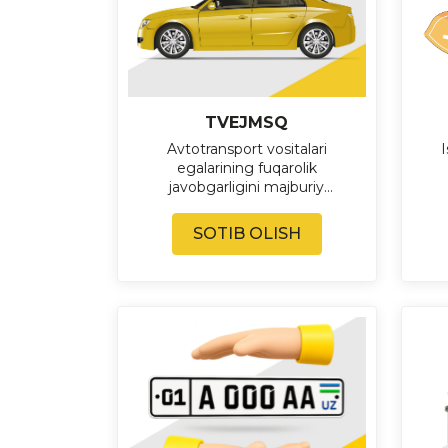
TVEJMSQ
Avtotransport vositalari
I
egalarining fuqarolik
javobgarligini majburiy
sug'urta qilish (TVEJMSQ)
SOTIB OLISH