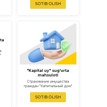
SOTIB OLISH
ta
а
"
"Kapital uy" sug'urta
mahsuloti
Страхование имущества
граждан "Капитальный дом"
SOTIB OLISH