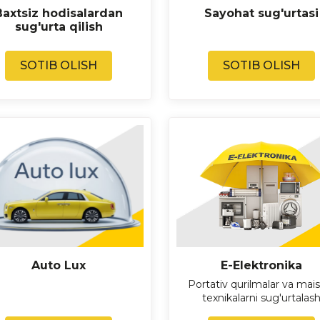
Baxtsiz hodisalardan
Sayohat sug'urtasi
sug'urta qilish
SOTIB OLISH
SOTIB OLISH
Auto Lux
E-Elektronika
Portativ qurilmalar va mais
texnikalarni sug'urtalas