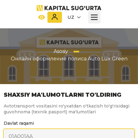
UZ
Asosiy
Онлайн оформление полиса Auto Lux Green
SHAXSIY MA'LUMOTLARNI TO'LDIRING
Avtotransport vositasini ro'yxatdan o'tkazish to'g'risidagi
guvohnoma (texnik pasport) ma'lumotlari
Davlat raqami