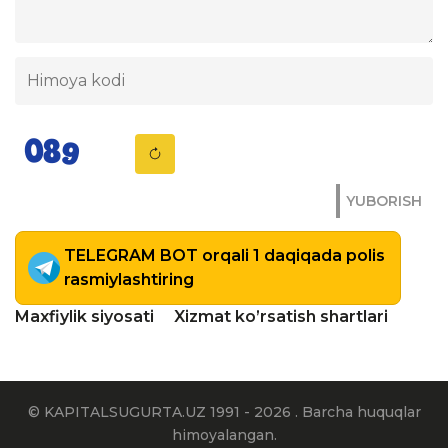
YUBORISH
TELEGRAM BOT orqali 1 daqiqada polis
rasmiylashtiring
Maxfiylik siyosati
Xizmat ko’rsatish shartlari
© KAPITALSUGURTA.UZ 1991 - 2026 . Barcha huquqlar
himoyalangan.