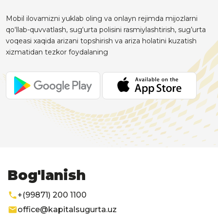
Mobil ilovamizni yuklab oling va onlayn rejimda mijozlarni
qo‘llab-quvvatlash, sug‘urta polisini rasmiylashtirish, sug’urta
voqeasi xaqida arizani topshirish va ariza holatini kuzatish
xizmatidan tezkor foydalaning
Bog'lanish
+(99871) 200 1100
office@kapitalsugurta.uz