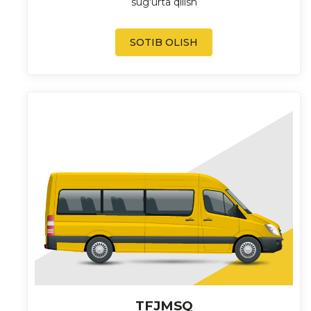
sug'urta qilish
SOTIB OLISH
TFJMSQ