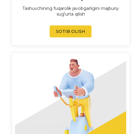
Tashuvchining fuqarolik javobgarligini majburiy
sug'urta qilish
SOTIB OLISH