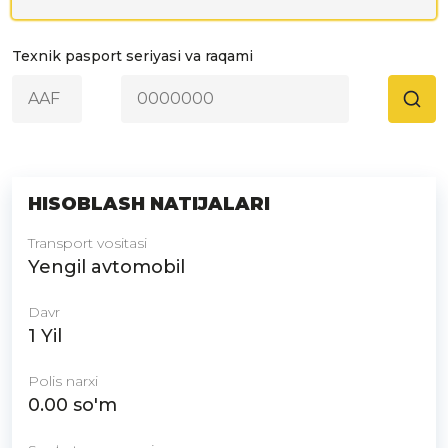
Texnik pasport seriyasi va raqami
HISOBLASH NATIJALARI
Transport vositasi
Yengil avtomobil
Davr
1 Yil
Polis narxi
0.00
so'm