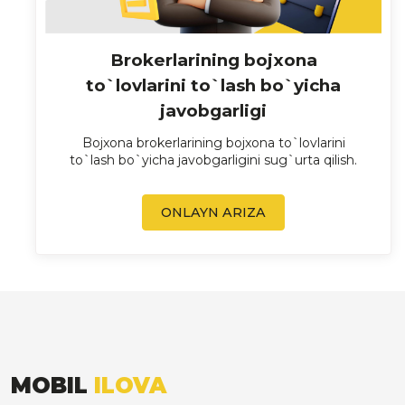
Brokerlarining bojxona
to`lovlarini to`lash bo`yicha
javobgarligi
Bojxona brokerlarining bojxona to`lovlarini
to`lash bo`yicha javobgarligini sug`urta qilish.
ONLAYN ARIZA
MOBIL
ILOVA