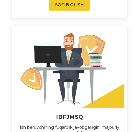
SOTIB OLISH
IBFJMSQ
Ish beruvchining fuqarolik javobgarligini majburiy