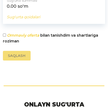
Sugʻurta summasi
0.00
so'm
Sug'urta qoidalari
Ommaviy oferta
bilan tanishdim va shartlariga
roziman
SAQLASH
ONLAYN SUG'URTA