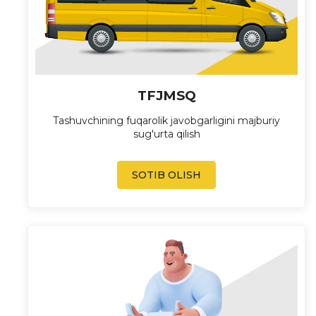
TFJMSQ
Tashuvchining fuqarolik javobgarligini majburiy
sug'urta qilish
SOTIB OLISH