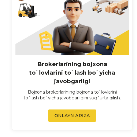
Brokerlarining bojxona
to`lovlarini to`lash bo`yicha
javobgarligi
Bojxona brokerlarining bojxona to`lovlarini
to`lash bo`yicha javobgarligini sug`urta qilish.
ONLAYN ARIZA