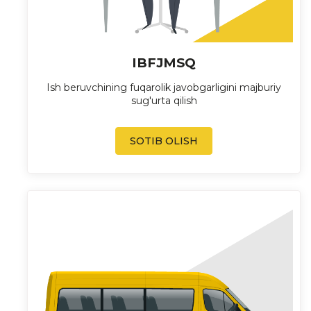
IBFJMSQ
Ish beruvchining fuqarolik javobgarligini majburiy
sug'urta qilish
SOTIB OLISH