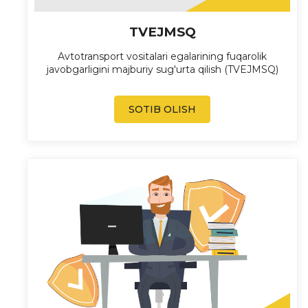
TVEJMSQ
Avtotransport vositalari egalarining fuqarolik
javobgarligini majburiy sug'urta qilish (TVEJMSQ)
SOTIB OLISH