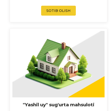
SOTIB OLISH
"Yashil uy" sug'urta mahsuloti