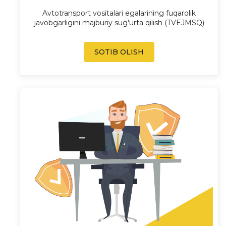
Avtotransport vositalari egalarining fuqarolik
javobgarligini majburiy sug'urta qilish (TVEJMSQ)
SOTIB OLISH