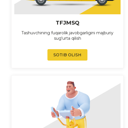
TFJMSQ
Tashuvchining fuqarolik javobgarligini majburiy
sug'urta qilish
SOTIB OLISH