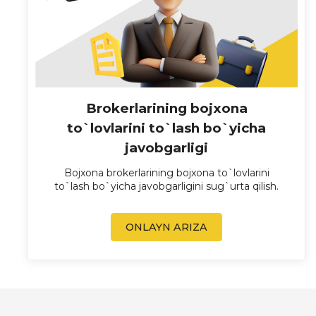
Brokerlarining bojxona
to`lovlarini to`lash bo`yicha
javobgarligi
Bojxona brokerlarining bojxona to`lovlarini
to`lash bo`yicha javobgarligini sug`urta qilish.
ONLAYN ARIZA