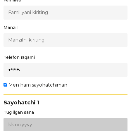
Familiya
Manzil
Telefon raqami
Men ham sayohatchiman
Sayohatchi
1
Tug‘ilgan sana