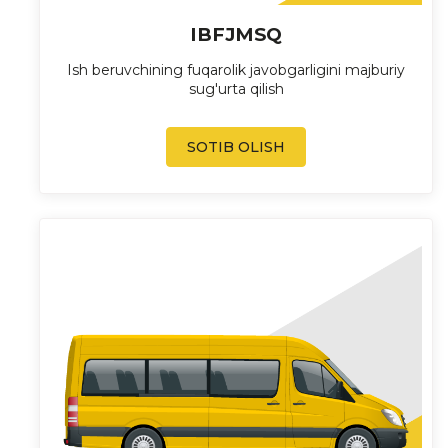
IBFJMSQ
Ish beruvchining fuqarolik javobgarligini majburiy
sug'urta qilish
SOTIB OLISH