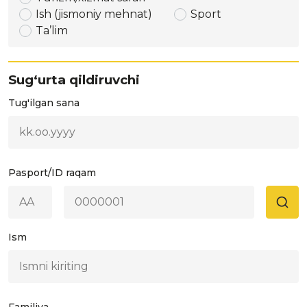
Ish (jismoniy mehnat)
Sport
Ta’lim
Sugʻurta qildiruvchi
Tug'ilgan sana
Pasport/ID raqam
Ism