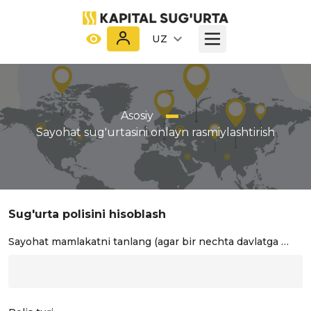
UZ
Asosiy
Sayohat sug'urtasini onlayn rasmiylashtirish
Sug'urta polisini hisoblash
Sayohat mamlakatni tanlang (agar bir nechta davlatga borsangiz barchasini tanlang)