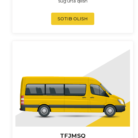
sug'urta qilish
SOTIB OLISH
TFJMSQ