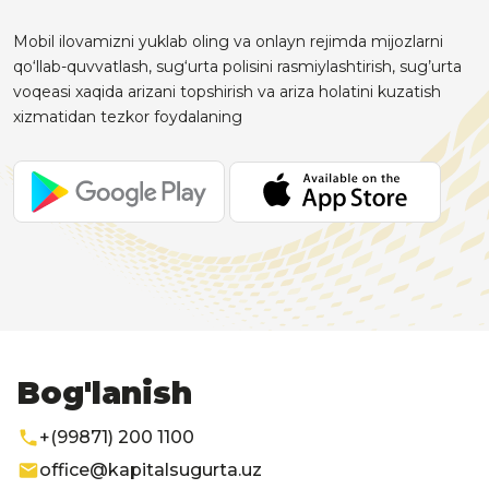
Mobil ilovamizni yuklab oling va onlayn rejimda mijozlarni
qo‘llab-quvvatlash, sug‘urta polisini rasmiylashtirish, sug’urta
voqeasi xaqida arizani topshirish va ariza holatini kuzatish
xizmatidan tezkor foydalaning
Bog'lanish
+(99871) 200 1100
office@kapitalsugurta.uz