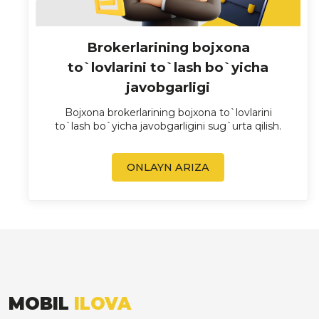
Brokerlarining bojxona
to`lovlarini to`lash bo`yicha
javobgarligi
Bojxona brokerlarining bojxona to`lovlarini
to`lash bo`yicha javobgarligini sug`urta qilish.
ONLAYN ARIZA
MOBIL
ILOVA