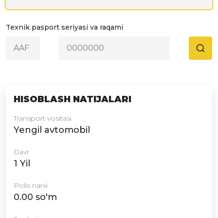
Texnik pasport seriyasi va raqami
HISOBLASH NATIJALARI
Transport vositasi
Yengil avtomobil
Davr
1 Yil
Polis narxi
0.00
so'm