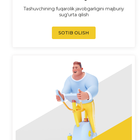
Tashuvchining fuqarolik javobgarligini majburiy
sug'urta qilish
SOTIB OLISH