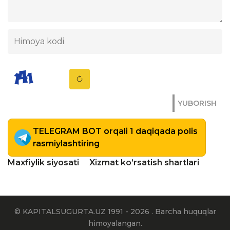
YUBORISH
TELEGRAM BOT orqali 1 daqiqada polis
rasmiylashtiring
Maxfiylik siyosati
Xizmat ko’rsatish shartlari
© KAPITALSUGURTA.UZ 1991 - 2026 . Barcha huquqlar
himoyalangan.