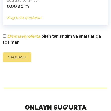
Sugʻurta summasi
0.00
so'm
Sug'urta qoidalari
Ommaviy oferta
bilan tanishdim va shartlariga
roziman
SAQLASH
ONLAYN SUG'URTA