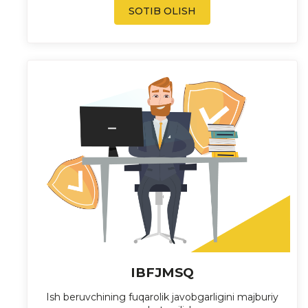
SOTIB OLISH
IBFJMSQ
Ish beruvchining fuqarolik javobgarligini majburiy