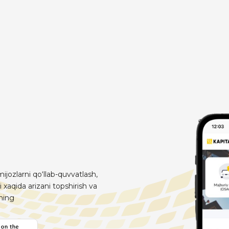
ijozlarni qo‘llab-quvvatlash,
i xaqida arizani topshirish va
aning