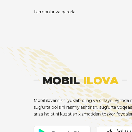
Farmonlar va qarorlar
MOBIL
ILOVA
Mobil ilovamizni yuklab oling va onlayn rejimda m
sug‘urta polisini rasmiylashtirish, sug’urta voqeas
ariza holatini kuzatish xizmatidan tezkor foydal