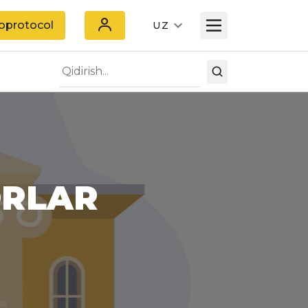
oprotocol
UZ
ORLAR