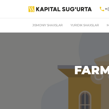
+(
JISMONIY SHAXSLAR
YURIDIK SHAXSLAR
M
FARM