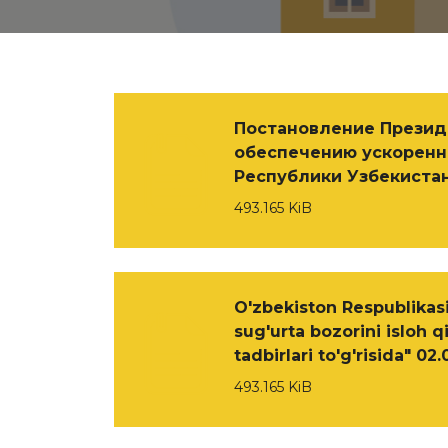
Постановление Презид
обеспечению ускоренн
Республики Узбекистан"
493.165 KiB
O'zbekiston Respublikasi
sug'urta bozorini isloh qi
tadbirlari to'g'risida" 02
493.165 KiB