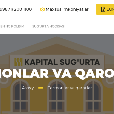
99871) 200 1100
Maxsus imkoniyatlar
Eur
ENING POLISIM
SUG'URTA HODISASI
ONLAR VA QAR
Asosiy
Farmonlar va qarorlar