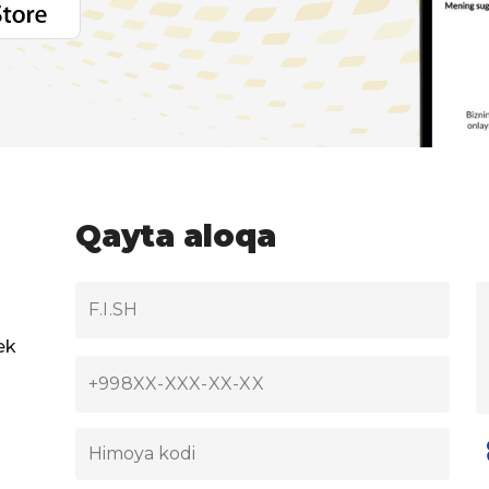
Qayta aloqa
ek