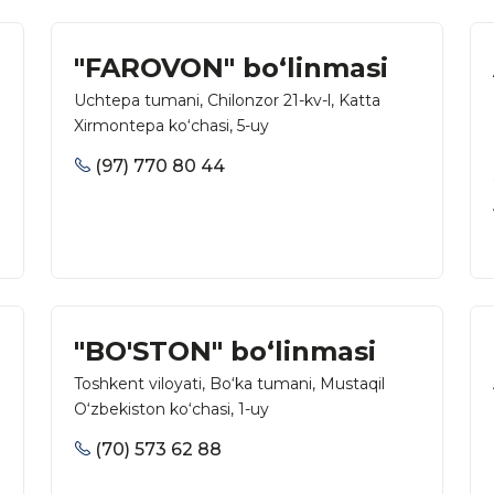
"FAROVON" bo‘linmasi
Uchtepa tumani, Chilonzor 21-kv-l, Katta
Xirmontepa ko‘chasi, 5-uy
(97) 770 80 44
"BO'STON" bo‘linmasi
Toshkent viloyati, Bo‘ka tumani, Mustaqil
O‘zbekiston ko‘chasi, 1-uy
(70) 573 62 88