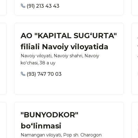
(91) 213 43 43
AO "KAPITAL SUG‘URTA"
filiali Navoiy viloyatida
Navoiy viloyati, Navoiy shahri, Navoiy
ko‘chasi, 38 a uy
(93) 747 70 03
"BUNYODKOR"
bo‘linmasi
Namangan viloyati, Pop sh. Charogon