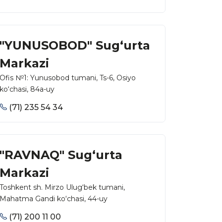
"YUNUSOBOD" Sug‘urta
Markazi
Ofis №1: Yunusobod tumani, Ts-6, Osiyo
ko‘chasi, 84a-uy
(71) 235 54 34
"RAVNAQ" Sug‘urta
Markazi
Toshkent sh. Mirzo Ulug‘bek tumani,
Mahatma Gandi ko‘chasi, 44-uy
(71) 200 11 00