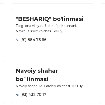
"BESHARIQ" bo'linmasi
Farg`ona viloyati, Uchko`prik tumani,
Navro`z shox ko'chasi 80-uy
(91) 884 76 66
Navoiy shahar
bo`linmasi
Navoiy shahri, M. Farobiy ko‘chasi, 112J uy
(93) 432 70 17