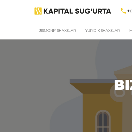
+(
JISMONIY SHAXSLAR
YURIDIK SHAXSLAR
M
BI