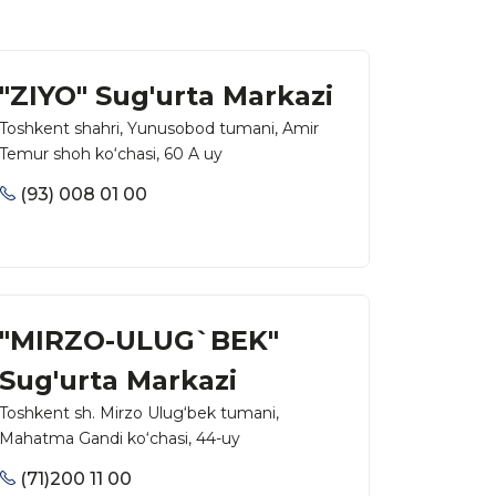
"ZIYO" Sug'urta Markazi
Toshkent shahri, Yunusobod tumani, Amir
Temur shoh ko‘chasi, 60 A uy
(93) 008 01 00
"MIRZO-ULUG`BEK"
Sug'urta Markazi
Toshkent sh. Mirzo Ulug‘bek tumani,
Mahatma Gandi ko‘chasi, 44-uy
(71)200 11 00