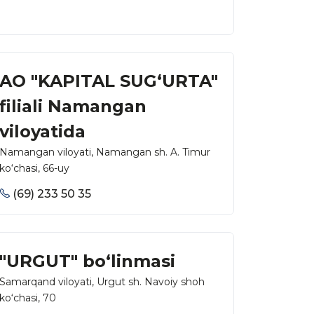
AO "KAPITAL SUG‘URTA"
filiali Namangan
viloyatida
Namangan viloyati, Namangan sh. A. Timur
ko‘chasi, 66-uy
(69) 233 50 35
"URGUT" bo‘linmasi
Samarqand viloyati, Urgut sh. Navoiy shoh
ko‘chasi, 70