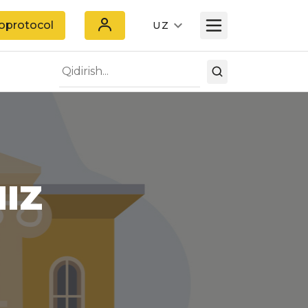
oprotocol
UZ
MIZ