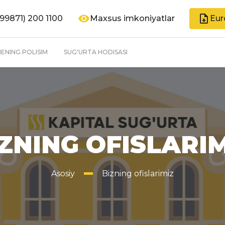
99871) 200 1100
Maxsus imkoniyatlar
Eur
ENING POLISIM
SUG'URTA HODISASI
ZNING OFISLARI
Asosiy
Bizning ofislarimiz