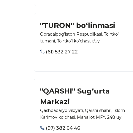
"TURON" bo‘linmasi
Qoraqalpog‘iston Respublikasi, To‘rtko‘l
tumani, To‘rtko‘l ko‘chasi, r/uy
(61) 532 27 22
"QARSHI" Sug‘urta
Markazi
Qashqadaryo viloyati, Qarshi shahri, Islom
Karimov ko‘chasi, Mahallot MFY, 248 uy.
(97) 382 64 46