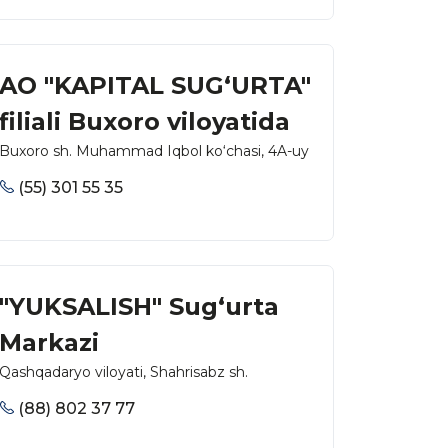
AO "KAPITAL SUG‘URTA"
filiali Buxoro viloyatida
Buxoro sh. Muhammad Iqbol ko‘chasi, 4A-uy
(55) 301 55 35
"YUKSALISH" Sug‘urta
Markazi
Qashqadaryo viloyati, Shahrisabz sh.
(88) 802 37 77