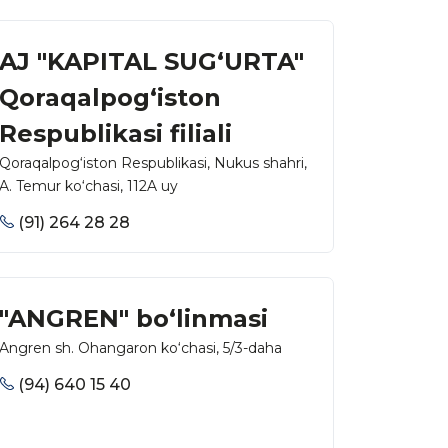
AJ "KAPITAL SUG‘URTA"
Qoraqalpog‘iston
Respublikasi filiali
Qoraqalpog‘iston Respublikasi, Nukus shahri,
A. Temur ko‘chasi, 112A uy
(91) 264 28 28
"ANGREN" bo‘linmasi
Angren sh. Ohangaron ko‘chasi, 5/3-daha
(94) 640 15 40