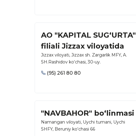
AO "KAPITAL SUG‘URTA"
filiali Jizzax viloyatida
Jizzax viloyati, Jizzax sh. Zargarlik MFY, A.
SH.Rashidov ko‘chasi, 30-uy.
(95) 261 80 80
"NAVBAHOR" bo‘linmasi
Namangan viloyati, Uychi tumani, Uychi
SHFY, Beruniy ko‘chasi 66