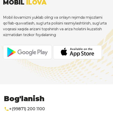
MOBIL
ILOVA
Mobil ilovamizni yuklab oling va onlayn rejimda mijozlarni
qo‘llab-quvvatlash, sug‘urta polisini rasmiylashtirish, sug’urta
voqeasi xaqida arizani topshirish va ariza holatini kuzatish
xizmatidan tezkor foydalaning
Bog'lanish
+(99871) 200 1100