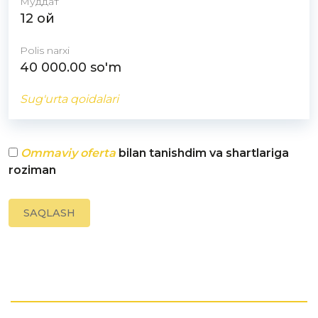
Муддат
12
ой
Polis narxi
40 000.00
so'm
Sug'urta qoidalari
Ommaviy oferta
bilan tanishdim va shartlariga
roziman
SAQLASH