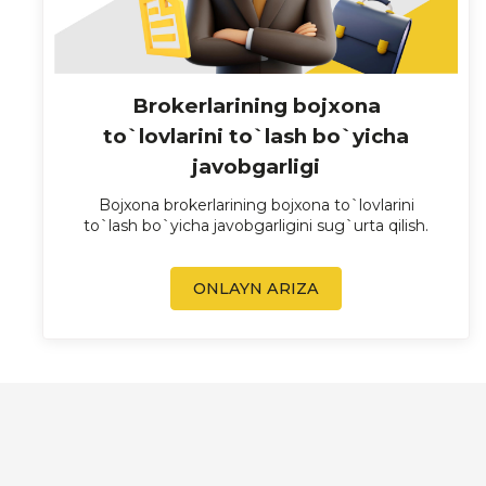
Brokerlarining bojxona
to`lovlarini to`lash bo`yicha
javobgarligi
Bojxona brokerlarining bojxona to`lovlarini
to`lash bo`yicha javobgarligini sug`urta qilish.
ONLAYN ARIZA