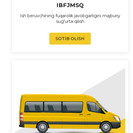
IBFJMSQ
Ish beruvchining fuqarolik javobgarligini majburiy
sug'urta qilish
SOTIB OLISH