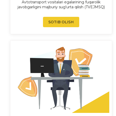
Avtotransport vositalari egalarining fuqarolik
javobgarligini majburiy sug'urta qilish (TVEJMSQ)
SOTIB OLISH