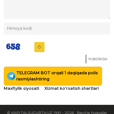
YUBORISH
TELEGRAM BOT orqali 1 daqiqada polis
rasmiylashtiring
Maxfiylik siyosati
Xizmat ko’rsatish shartlari
© KAPITALSUGURTA.UZ 1991 - 2026 . Barcha huquqlar