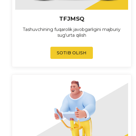
TFJMSQ
Tashuvchining fuqarolik javobgarligini majburiy
sug'urta qilish
SOTIB OLISH