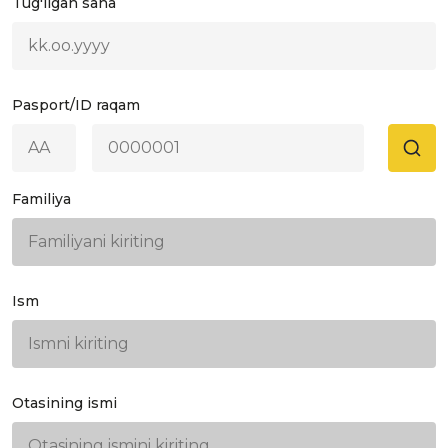
Tug'ilgan sana
Pasport/ID raqam
Familiya
Ism
Otasining ismi