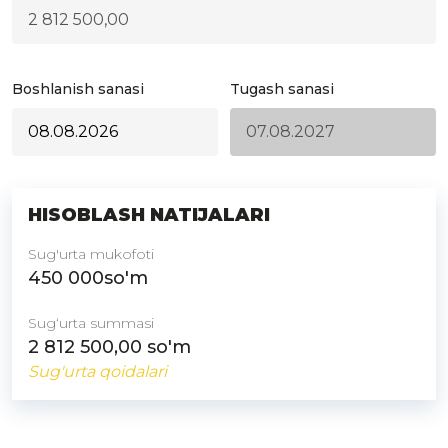
Boshlanish sanasi
Tugash sanasi
HISOBLASH NATIJALARI
Sug'urta mukofoti
450 000
so'm
Sugʻurta summasi
2 812 500,00
so'm
Sug'urta qoidalari