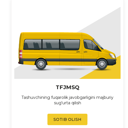
TFJMSQ
Tashuvchining fuqarolik javobgarligini majburiy
sug'urta qilish
SOTIB OLISH