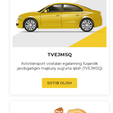
TVEJMSQ
Avtotransport vositalari egalarining fuqarolik
javobgarligini majburiy sug'urta qilish (TVEJMSQ)
SOTIB OLISH