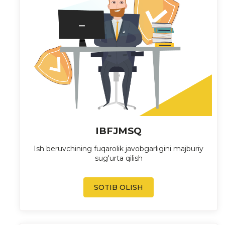
IBFJMSQ
Ish beruvchining fuqarolik javobgarligini majburiy
sug'urta qilish
SOTIB OLISH