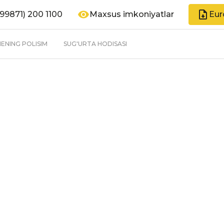
99871) 200 1100
Maxsus imkoniyatlar
Eur
ENING POLISIM
SUG'URTA HODISASI