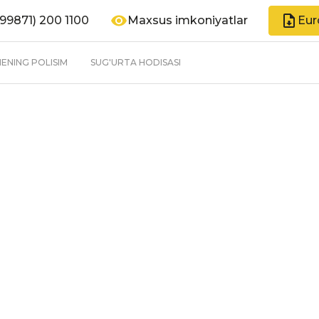
99871) 200 1100
Maxsus imkoniyatlar
Eur
ENING POLISIM
SUG'URTA HODISASI