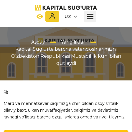
UZ
Asosiy
Yangiliklar
Kapital Sug'urta barcha vatandoshlarimizni
O'zbekiston Respublikasi Mustaqillik kuni bilan
qutlaydi
🤗
Mard va mehnatsevar xaqimizga chin dildan osoyishtalik,
oilaviy baxt, ulkan muvaffaqiyatlar, xalqimiz va davlatimiz
ravnaqi yo‘lidagi barcha ezgu ishlarda omad va rivoj tilaymiz.