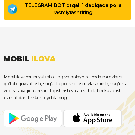
TELEGRAM BOT orqali 1 daqiqada polis
rasmiylashtiring
MOBIL
ILOVA
Mobil ilovamizni yuklab oling va onlayn rejimda mijozlarni
qo‘llab-quvvatlash, sug‘urta polisini rasmiylashtirish, sug’urta
voqeasi xaqida arizani topshirish va ariza holatini kuzatish
xizmatidan tezkor foydalaning