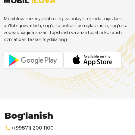
MOBIL
ILOVA
Mobil ilovamizni yuklab oling va onlayn rejimda mijozlarni
qo‘llab-quvvatlash, sug‘urta polisini rasmiylashtirish, sug’urta
voqeasi xaqida arizani topshirish va ariza holatini kuzatish
xizmatidan tezkor foydalaning
Bog'lanish
+(99871) 200 1100