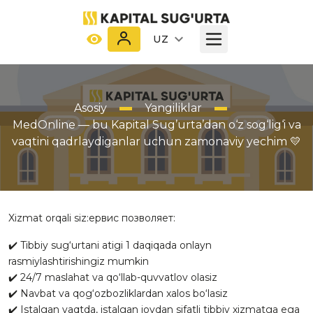
UZ
Asosiy
Yangiliklar
MedOnline — bu Kapital Sug’urta’dan o‘z sog‘lig‘i va
vaqtini qadrlaydiganlar uchun zamonaviy yechim 💛
Xizmat orqali siz:ервис позволяет:
✔️ Tibbiy sug‘urtani atigi 1 daqiqada onlayn
rasmiylashtirishingiz mumkin
✔️ 24/7 maslahat va qo‘llab-quvvatlov olasiz
✔️ Navbat va qog‘ozbozliklardan xalos bo‘lasiz
✔️ Istalgan vaqtda, istalgan joydan sifatli tibbiy xizmatga ega