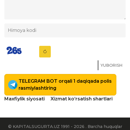
YUBORISH
TELEGRAM BOT orqali 1 daqiqada polis
rasmiylashtiring
Maxfiylik siyosati
Xizmat ko’rsatish shartlari
© KAPITALSUGURTA.UZ 1991 - 2026 . Barcha huquqlar