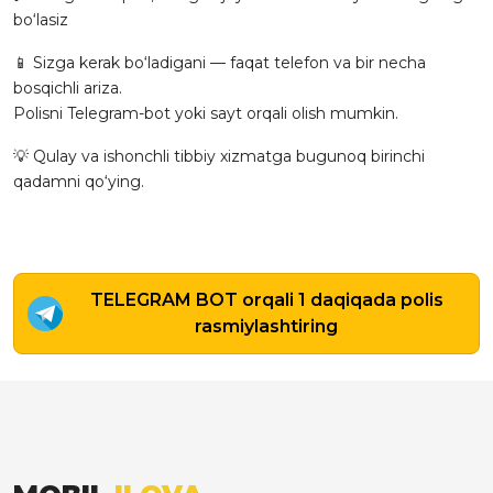
bo‘lasiz
📱 Sizga kerak bo‘ladigani — faqat telefon va bir necha
bosqichli ariza.
Polisni Telegram-bot yoki sayt orqali olish mumkin.
💡 Qulay va ishonchli tibbiy xizmatga bugunoq birinchi
qadamni qo‘ying.
TELEGRAM BOT orqali 1 daqiqada polis
rasmiylashtiring