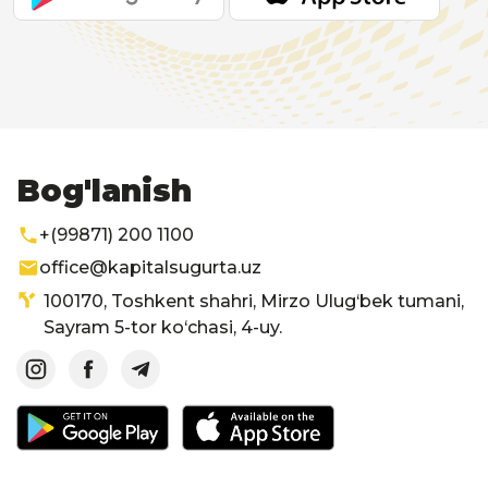
Bog'lanish
+(99871) 200 1100
office@kapitalsugurta.uz
100170, Toshkent shahri, Mirzo Ulug‘bek tumani,
Sayram 5-tor ko‘chasi, 4-uy.