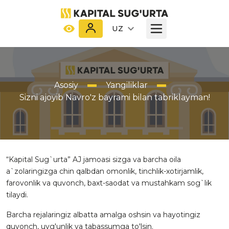
UZ
Asosiy
Yangiliklar
Sizni ajoyib Navro'z bayrami bilan tabriklayman!
“Kapital Sug`urta” AJ jamoasi sizga va barcha oila
a`zolaringizga chin qalbdan omonlik, tinchlik-xotirjamlik,
farovonlik va quvonch, baxt-saodat va mustahkam sog`lik
tilaydi.
Barcha rejalaringiz albatta amalga oshsin va hayotingiz
quvonch, uyg'unlik va tabassumga to'lsin.