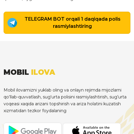
TELEGRAM BOT orqali 1 daqiqada polis
rasmiylashtiring
MOBIL
ILOVA
Mobil ilovamizni yuklab oling va onlayn rejimda mijozlarni
qo‘llab-quvvatlash, sug‘urta polisini rasmiylashtirish, sug’urta
voqeasi xaqida arizani topshirish va ariza holatini kuzatish
xizmatidan tezkor foydalaning