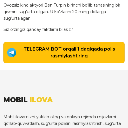
Ovozsiz kino aktyori Ben Turpin birinchi bo'lib tanasining bir
qismini sug'urta qilgan. U ko'zlarini 20 ming dollarga
sug'urtalagan.
Siz o'zingiz qanday faktlarni bilasiz?
TELEGRAM BOT orqali 1 daqiqada polis
rasmiylashtiring
MOBIL
ILOVA
Mobil ilovamizni yuklab oling va onlayn rejimda mijozlarni
qo‘llab-quvvatlash, sug‘urta polisini rasmiylashtirish, sug’urta