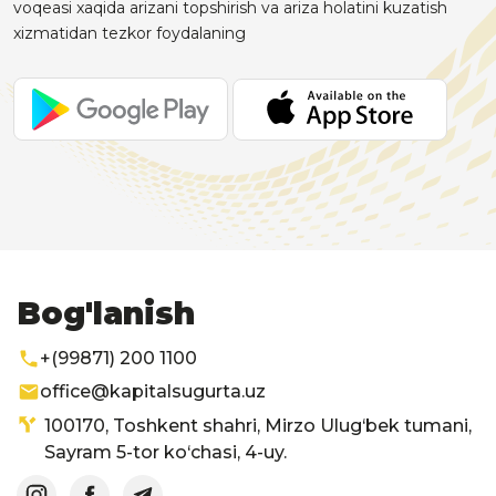
voqeasi xaqida arizani topshirish va ariza holatini kuzatish
xizmatidan tezkor foydalaning
Bog'lanish
+(99871) 200 1100
office@kapitalsugurta.uz
100170, Toshkent shahri, Mirzo Ulug‘bek tumani,
Sayram 5-tor ko‘chasi, 4-uy.