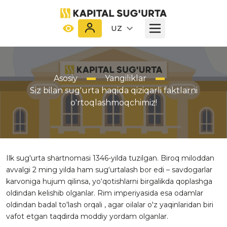
UZ
Asosiy
Yangiliklar
Siz bilan sug'urta haqida qiziqarli faktlarni
o'rtoqlashmoqchimiz!
Ilk sug'urta shartnomasi 1346-yilda tuzilgan. Biroq miloddan
avvalgi 2 ming yilda ham sug‘urtalash bor edi – savdogarlar
karvoniga hujum qilinsa, yo‘qotishlarni birgalikda qoplashga
oldindan kelishib olganlar. Rim imperiyasida esa odamlar
oldindan badal to'lash orqali , agar oilalar o'z yaqinlaridan biri
vafot etgan taqdirda moddiy yordam olganlar.