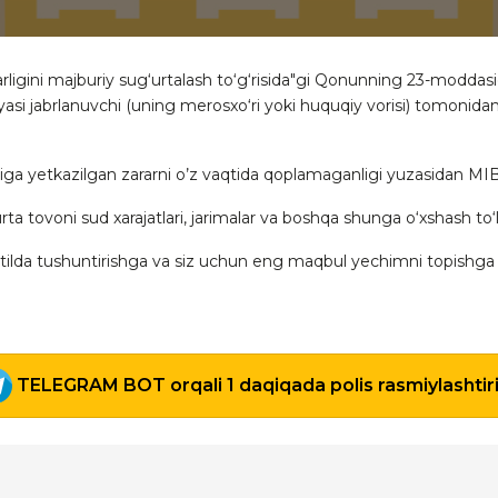
garligini majburiy sug‘urtalash to‘g‘risida"gi Qonunning 23-moddasi
niyasi jabrlanuvchi (uning merosxo‘ri yoki huquqiy vorisi) tomoni
higa yetkazilgan zararni o’z vaqtida qoplamaganligi yuzasidan M
ta tovoni sud xarajatlari, jarimalar va boshqa shunga o‘xshash to
ilda tushuntirishga va siz uchun eng maqbul yechimni topishga 
TELEGRAM BOT orqali 1 daqiqada polis rasmiylashtir