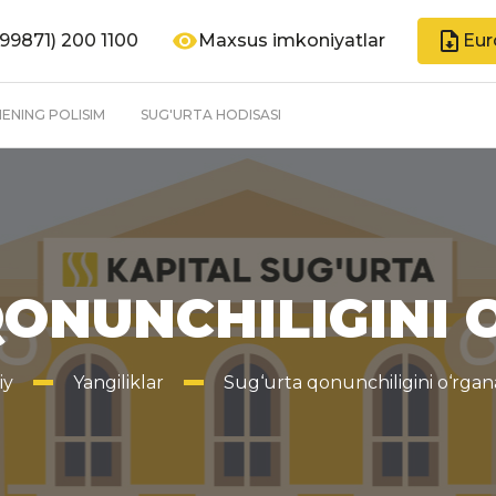
99871) 200 1100
Maxsus imkoniyatlar
Eur
ENING POLISIM
SUG'URTA HODISASI
QONUNCHILIGINI 
iy
Yangiliklar
Sug‘urta qonunchiligini o‘rga