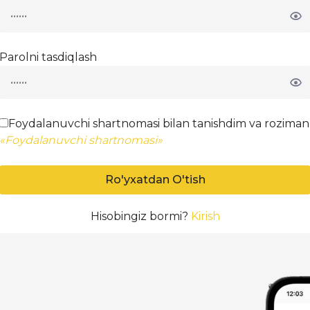
Parolni tasdiqlash
Foydalanuvchi shartnomasi bilan tanishdim va roziman
«Foydalanuvchi shartnomasi»
Ro'yxatdan O'tish
Hisobingiz bormi?
Kirish