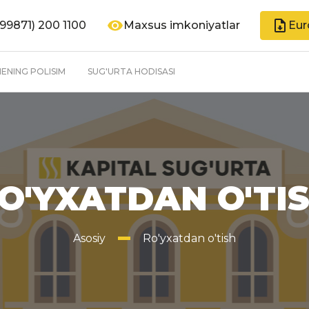
99871) 200 1100
Maxsus imkoniyatlar
Eur
ENING POLISIM
SUG'URTA HODISASI
O'YXATDAN O'TI
Asosiy
Ro'yxatdan o'tish