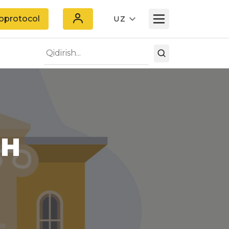
oprotocol
UZ
SH