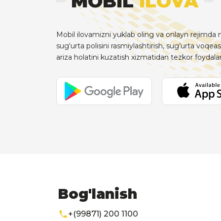
MOBIL
ILOVA
Mobil ilovamizni yuklab oling va onlayn rejimda m
sug‘urta polisini rasmiylashtirish, sug’urta voqeas
ariza holatini kuzatish xizmatidan tezkor foydal
Bog'lanish
+(99871) 200 1100