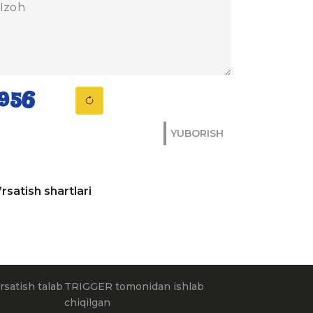
YUBORISH
rsatish shartlari
rsatish talab
TRIGGER tomonidan ishlab
chiqilgan