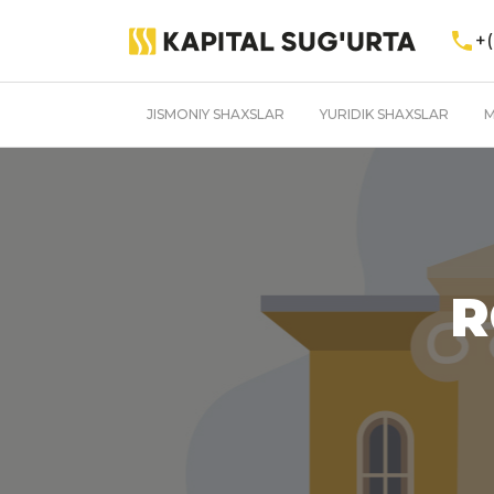
+(
JISMONIY SHAXSLAR
YURIDIK SHAXSLAR
M
R