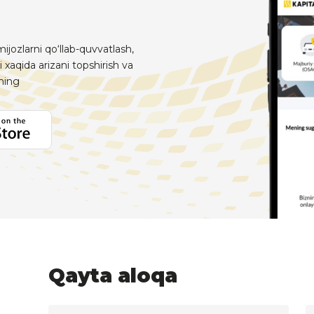
ijozlarni qo‘llab-quvvatlash,
i xaqida arizani topshirish va
aning
Qayta aloqa