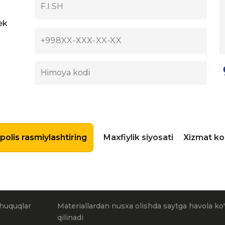
ek
olis rasmiylashtiring
Maxfiylik siyosati
Xizmat ko’
huquqlar
Materiallardan nusxa olishda saytga havola ko'
qilinadi