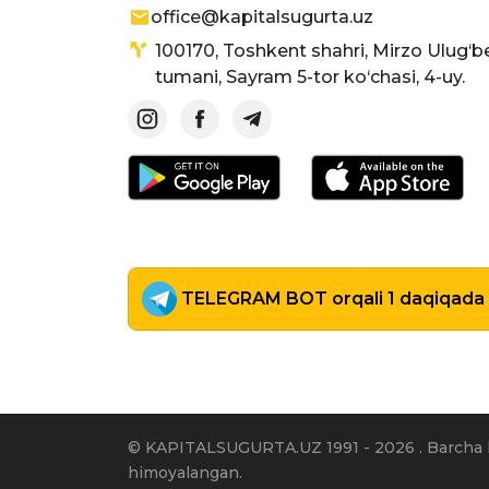
office@kapitalsugurta.uz
100170, Toshkent shahri, Mirzo Ulug‘b
tumani, Sayram 5-tor ko‘chasi, 4-uy.
TELEGRAM BOT orqali 1 daqiqada p
© KAPITALSUGURTA.UZ 1991 - 2026 . Barcha 
himoyalangan.