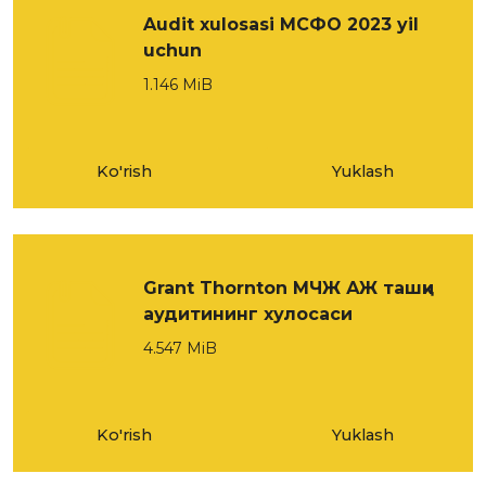
Audit xulosasi МСФО 2023 yil
uchun
1.146 MiB
Ko'rish
Yuklash
Grant Thornton МЧЖ АЖ ташқи
аудитининг хулосаси
4.547 MiB
Ko'rish
Yuklash