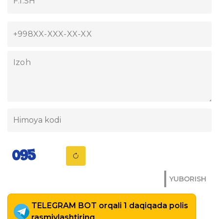
YUBORISH
TELEGRAM BOT orqali 1 daqiqada polis
rasmiylashtiring