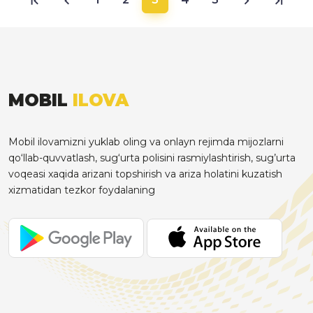
MOBIL
ILOVA
Mobil ilovamizni yuklab oling va onlayn rejimda mijozlarni
qo‘llab-quvvatlash, sug‘urta polisini rasmiylashtirish, sug’urta
voqeasi xaqida arizani topshirish va ariza holatini kuzatish
xizmatidan tezkor foydalaning