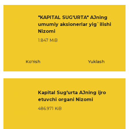
"KAPITAL SUG'URTA" AJning
umumiy aksionerlar yig`ilishi
Nizomi
1.847 MiB
Ko'rish
Yuklash
Kapital Sug'urta AJning ijro
etuvchi organi Nizomi
486.971 KiB