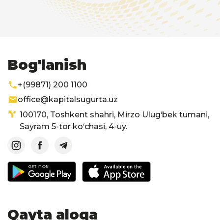
Bog'lanish
+(99871) 200 1100
office@kapitalsugurta.uz
100170, Toshkent shahri, Mirzo Ulug‘bek tumani,
Sayram 5-tor ko‘chasi, 4-uy.
Qayta aloqa