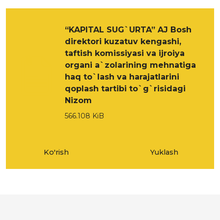
“KAPITAL SUG`URTA” AJ Bosh
direktori kuzatuv kengashi,
taftish komissiyasi va ijroiya
organi a`zolarining mehnatiga
haq to`lash va harajatlarini
qoplash tartibi to`g`risidagi
Nizom
566.108 KiB
Ko'rish
Yuklash