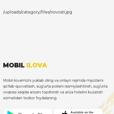
/uploads/category/files/novosti.jpg
MOBIL
ILOVA
Mobil ilovamizni yuklab oling va onlayn rejimda mijozlarni
qo‘llab-quvvatlash, sug‘urta polisini rasmiylashtirish, sug’urta
voqeasi xaqida arizani topshirish va ariza holatini kuzatish
xizmatidan tezkor foydalaning