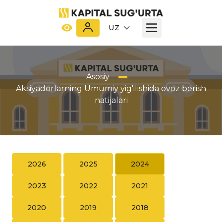
UZ
Asosiy
Aksiyadorlarning Umumiy yig'ilishida ovoz berish
natijalari
2026
2025
2024
2023
2022
2021
2020
2019
2018