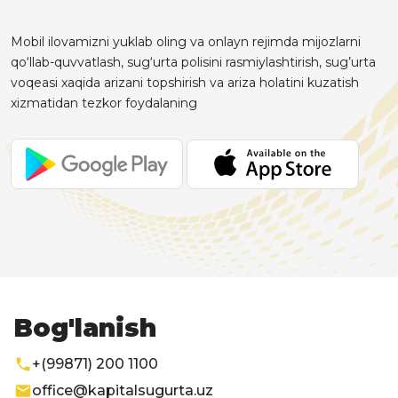
Mobil ilovamizni yuklab oling va onlayn rejimda mijozlarni
qo‘llab-quvvatlash, sug‘urta polisini rasmiylashtirish, sug’urta
voqeasi xaqida arizani topshirish va ariza holatini kuzatish
xizmatidan tezkor foydalaning
Bog'lanish
+(99871) 200 1100
office@kapitalsugurta.uz