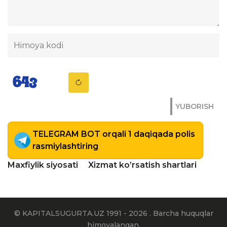
YUBORISH
TELEGRAM BOT orqali 1 daqiqada polis
rasmiylashtiring
Maxfiylik siyosati
Xizmat ko’rsatish shartlari
© KAPITALSUGURTA.UZ 1991 - 2026 . Barcha huquqlar
himoyalangan.