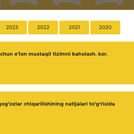
2023
2022
2021
2020
chun e'lon mustaqil tizimni baholash. kor.
'ozlar chiqarilishining natijalari to'g'risida