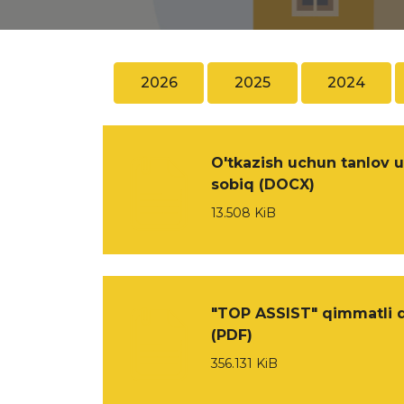
2026
2025
2024
O'tkazish uchun tanlov u
sobiq (DOCX)
13.508 KiB
"TOP ASSIST" qimmatli qog
(PDF)
356.131 KiB