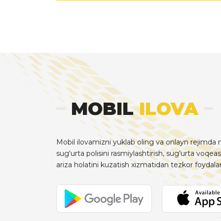
MOBIL
ILOVA
Mobil ilovamizni yuklab oling va onlayn rejimda m
sug‘urta polisini rasmiylashtirish, sug’urta voqeas
ariza holatini kuzatish xizmatidan tezkor foydal