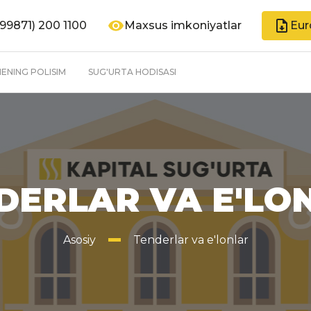
99871) 200 1100
Maxsus imkoniyatlar
Eur
ENING POLISIM
SUG'URTA HODISASI
DERLAR VA E'LO
Asosiy
Tenderlar va e'lonlar