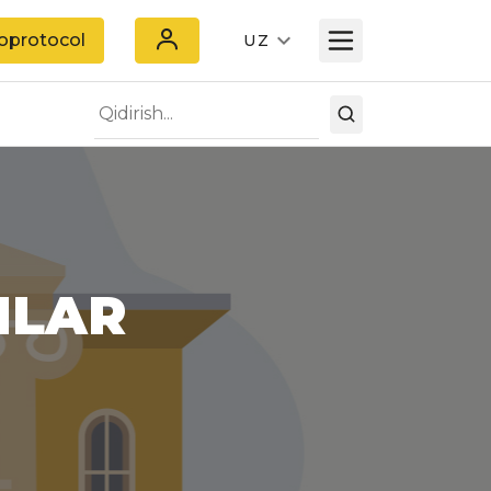
oprotocol
UZ
NLAR