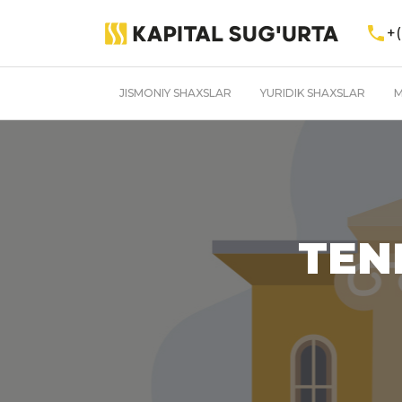
+(
JISMONIY SHAXSLAR
YURIDIK SHAXSLAR
M
TEN