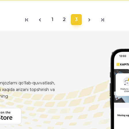
1
2
3
ijozlarni qo‘llab-quvvatlash,
i xaqida arizani topshirish va
aning