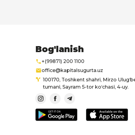
Bog'lanish
+(99871) 200 1100
office@kapitalsugurta.uz
100170, Toshkent shahri, Mirzo Ulug‘b
tumani, Sayram 5-tor ko‘chasi, 4-uy.