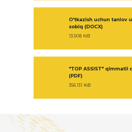
O'tkazish uchun tanlov u
sobiq (DOCX)
13.508 KiB
"TOP ASSIST" qimmatli qog
(PDF)
356.131 KiB