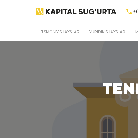
+(
JISMONIY SHAXSLAR
YURIDIK SHAXSLAR
M
TEN