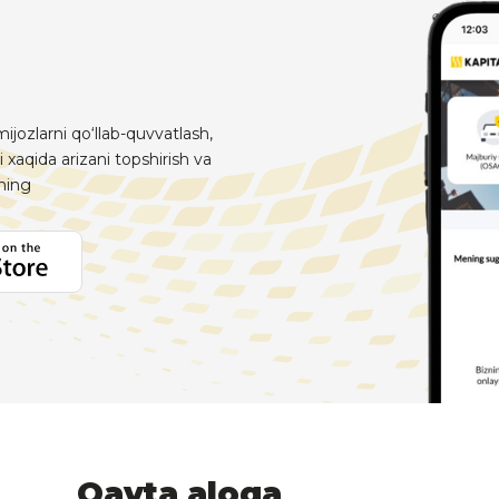
ijozlarni qo‘llab-quvvatlash,
i xaqida arizani topshirish va
aning
Qayta aloqa