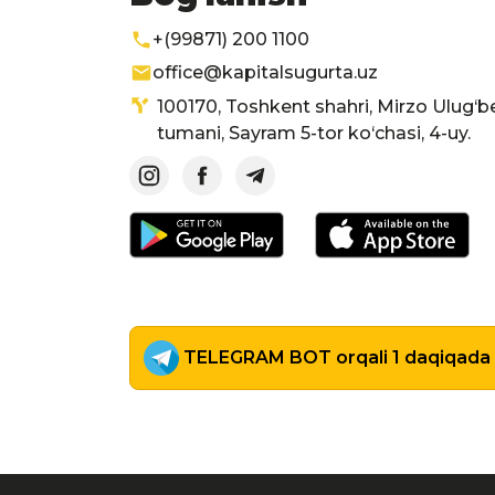
+(99871) 200 1100
office@kapitalsugurta.uz
100170, Toshkent shahri, Mirzo Ulug‘b
tumani, Sayram 5-tor ko‘chasi, 4-uy.
TELEGRAM BOT orqali 1 daqiqada p