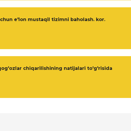
chun e'lon mustaqil tizimni baholash. kor.
'ozlar chiqarilishining natijalari to'g'risida