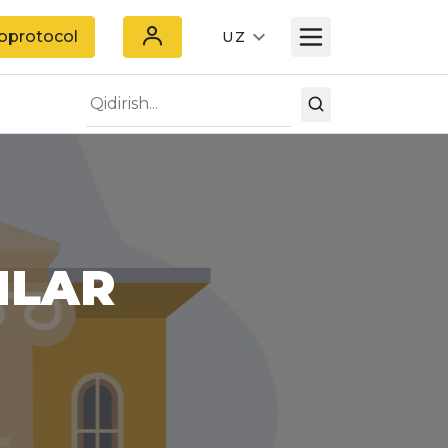
oprotocol
UZ
NLAR