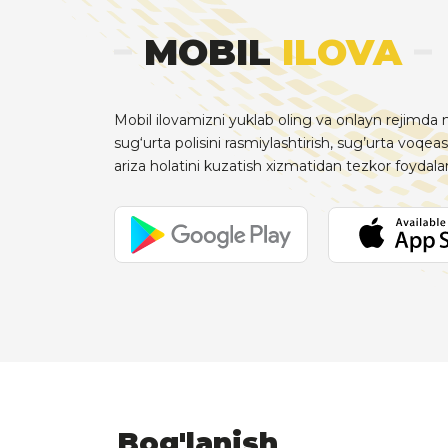
MOBIL
ILOVA
Mobil ilovamizni yuklab oling va onlayn rejimda m
sug‘urta polisini rasmiylashtirish, sug’urta voqeas
ariza holatini kuzatish xizmatidan tezkor foydal
Bog'lanish