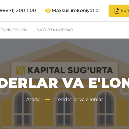
99871) 200 1100
Maxsus imkoniyatlar
Eur
ENING POLISIM
SUG'URTA HODISASI
DERLAR VA E'LO
Asosiy
Tenderlar va e'lonlar