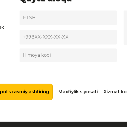
ek
olis rasmiylashtiring
Maxfiylik siyosati
Xizmat ko’