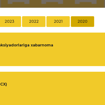
2023
2022
2021
2020
aksiyadorlariga xabarnoma
OCX)