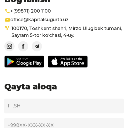
+(99871) 200 1100
office@kapitalsugurta.uz
100170, Toshkent shahri, Mirzo Ulug‘bek tumani,
Sayram 5-tor ko‘chasi, 4-uy.
Qayta aloqa