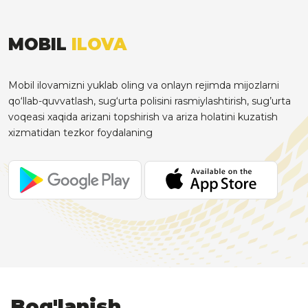
MOBIL
ILOVA
Mobil ilovamizni yuklab oling va onlayn rejimda mijozlarni
qo‘llab-quvvatlash, sug‘urta polisini rasmiylashtirish, sug’urta
voqeasi xaqida arizani topshirish va ariza holatini kuzatish
xizmatidan tezkor foydalaning
Bog'lanish