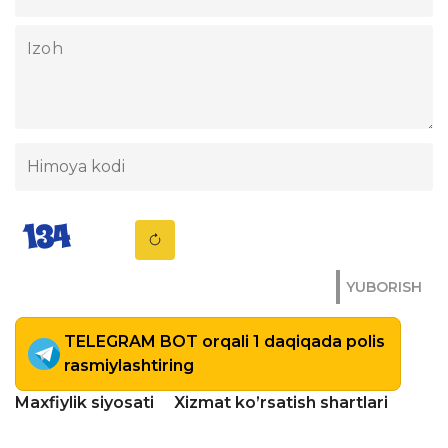
YUBORISH
TELEGRAM BOT orqali 1 daqiqada polis
rasmiylashtiring
Maxfiylik siyosati
Xizmat ko’rsatish shartlari