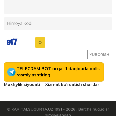
YUBORISH
TELEGRAM BOT orqali 1 daqiqada polis
rasmiylashtiring
Maxfiylik siyosati
Xizmat ko’rsatish shartlari
© KAPITALSUGURTA.UZ 1991 - 2026 . Barcha huquqlar
himoyalangan.