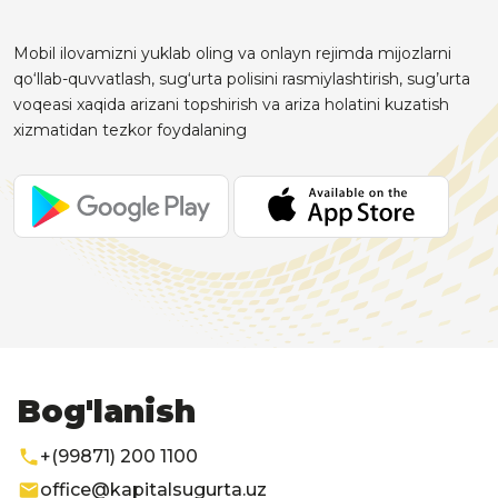
Mobil ilovamizni yuklab oling va onlayn rejimda mijozlarni
qo‘llab-quvvatlash, sug‘urta polisini rasmiylashtirish, sug’urta
voqeasi xaqida arizani topshirish va ariza holatini kuzatish
xizmatidan tezkor foydalaning
Bog'lanish
+(99871) 200 1100
office@kapitalsugurta.uz