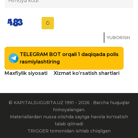
YUBORISH
TELEGRAM BOT orqali 1 daqiqada polis
rasmiylashtiring
Maxfiylik siyosati
Xizmat ko’rsatish shartlari
© KAPITALSUGURTA.UZ 1991 - 2026 . Barcha huquqlar
himoyalangan.
Materiallardan nusxa olishda saytga havola ko'rsatish
talab qilinadi
TRIGGER tomonidan ishlab chiqilgan