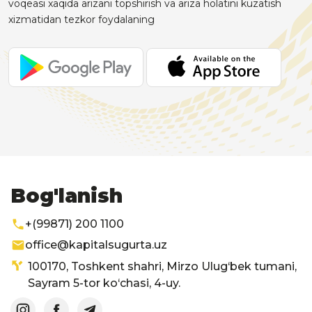
voqeasi xaqida arizani topshirish va ariza holatini kuzatish
xizmatidan tezkor foydalaning
Bog'lanish
+(99871) 200 1100
office@kapitalsugurta.uz
100170, Toshkent shahri, Mirzo Ulug‘bek tumani,
Sayram 5-tor ko‘chasi, 4-uy.