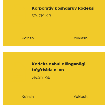
Korporativ boshqaruv kodeksi
374.719 KiB
Ko'rish
Yuklash
Kodeks qabul qilinganligi
to'g'risida e'lon
362.517 KiB
Ko'rish
Yuklash