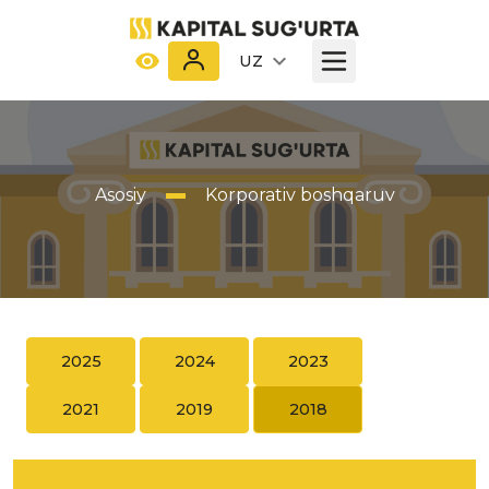
UZ
Asosiy
Korporativ boshqaruv
2025
2024
2023
2021
2019
2018