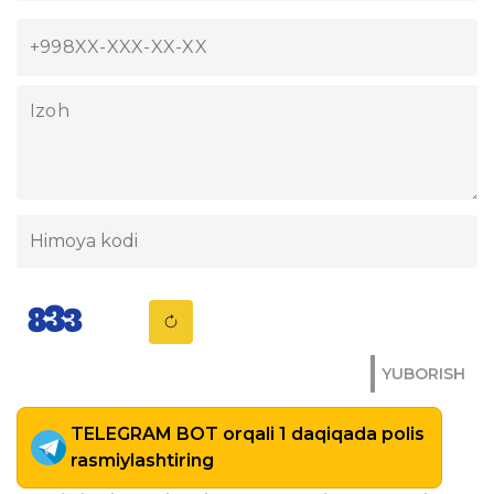
YUBORISH
TELEGRAM BOT orqali 1 daqiqada polis
rasmiylashtiring