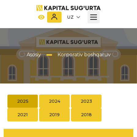
UZ
Asosiy
Korporativ boshqaruv
2025
2024
2023
2021
2019
2018