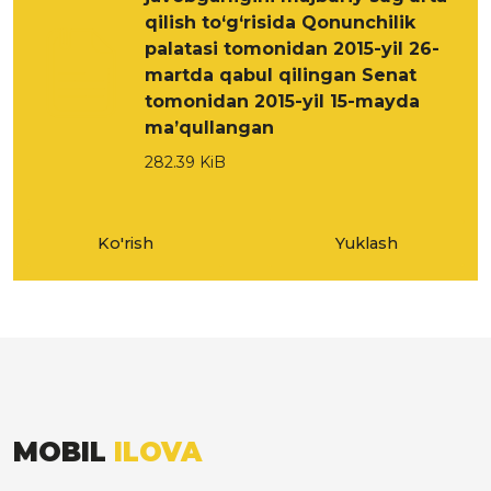
qilish to‘g‘risida Qonunchilik
palatasi tomonidan 2015-yil 26-
martda qabul qilingan Senat
tomonidan 2015-yil 15-mayda
ma’qullangan
282.39 KiB
Ko'rish
Yuklash
MOBIL
ILOVA