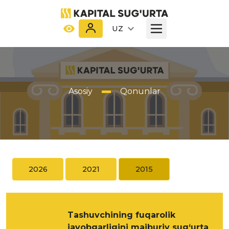
UZ
Asosiy
Qonunlar
2026
2021
2015
Tashuvchining fuqarolik
javobgarligini majburiy sug‘urta