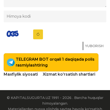
YUBORISH
TELEGRAM BOT orqali 1 daqiqada polis
rasmiylashtiring
Maxfiylik siyosati
Xizmat ko’rsatish shartlari
© KAPITALSUGURTA.UZ 1991 - 2026 . Barcha huquqlar
himoyalangan.
Materiallardan nusxa olishda saytga havola ko'rsatish