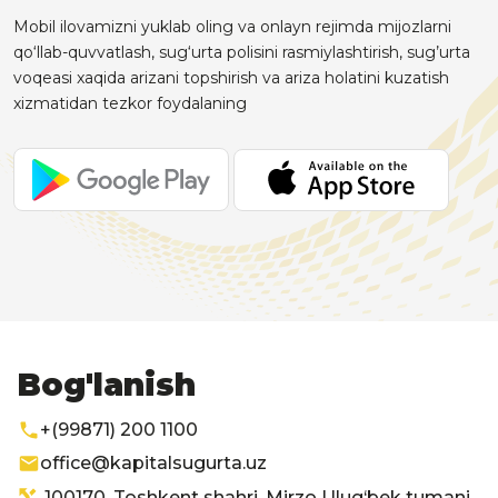
Mobil ilovamizni yuklab oling va onlayn rejimda mijozlarni
qo‘llab-quvvatlash, sug‘urta polisini rasmiylashtirish, sug’urta
voqeasi xaqida arizani topshirish va ariza holatini kuzatish
xizmatidan tezkor foydalaning
Bog'lanish
+(99871) 200 1100
office@kapitalsugurta.uz
100170, Toshkent shahri, Mirzo Ulug‘bek tumani,