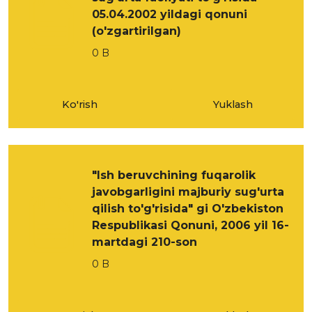
05.04.2002 yildagi qonuni
(o'zgartirilgan)
0 B
Ko'rish
Yuklash
"Ish beruvchining fuqarolik
javobgarligini majburiy sug'urta
qilish to'g'risida" gi O'zbekiston
Respublikasi Qonuni, 2006 yil 16-
martdagi 210-son
0 B