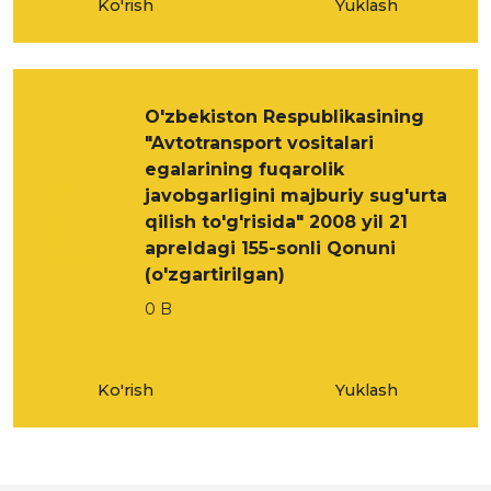
Ko'rish
Yuklash
O'zbekiston Respublikasining
"Avtotransport vositalari
egalarining fuqarolik
javobgarligini majburiy sug'urta
qilish to'g'risida" 2008 yil 21
apreldagi 155-sonli Qonuni
(o'zgartirilgan)
0 B
Ko'rish
Yuklash