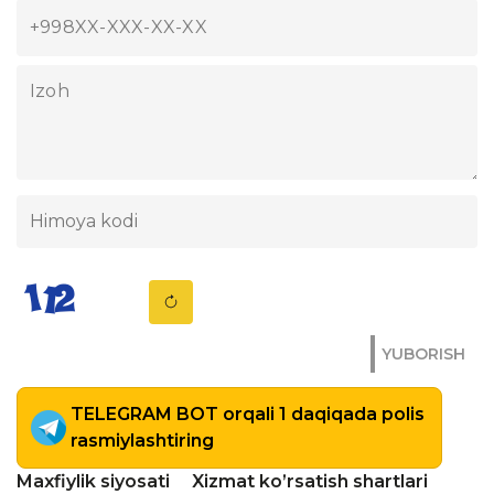
YUBORISH
TELEGRAM BOT orqali 1 daqiqada polis
rasmiylashtiring
Maxfiylik siyosati
Xizmat ko’rsatish shartlari