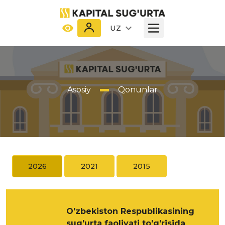
UZ
Asosiy
Qonunlar
2026
2021
2015
O'zbekiston Respublikasining
sug'urta faoliyati to'g'risida