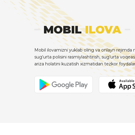
MOBIL
ILOVA
Mobil ilovamizni yuklab oling va onlayn rejimda m
sug‘urta polisini rasmiylashtirish, sug’urta voqeas
ariza holatini kuzatish xizmatidan tezkor foydal