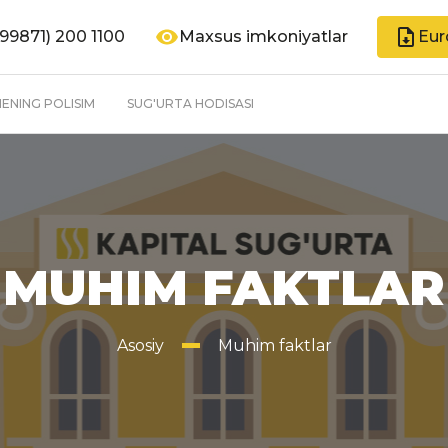
99871) 200 1100
Maxsus imkoniyatlar
Eur
ENING POLISIM
SUG'URTA HODISASI
MUHIM FAKTLAR
Asosiy
Muhim faktlar