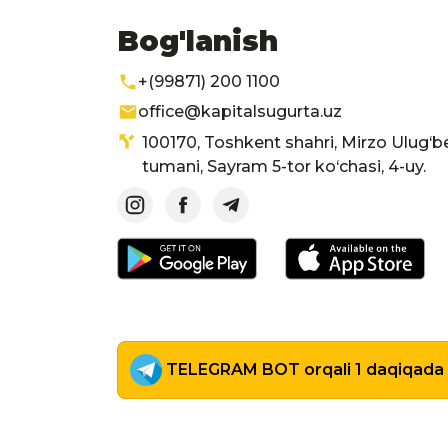
Bog'lanish
+(99871) 200 1100
office@kapitalsugurta.uz
100170, Toshkent shahri, Mirzo Ulug‘b
tumani, Sayram 5-tor ko‘chasi, 4-uy.
TELEGRAM BOT orqali 1 daqiqada p