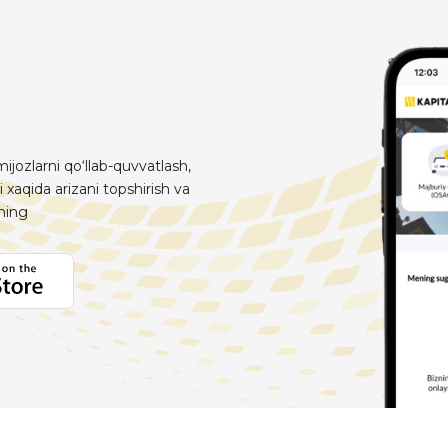
ijozlarni qo‘llab-quvvatlash,
i xaqida arizani topshirish va
aning