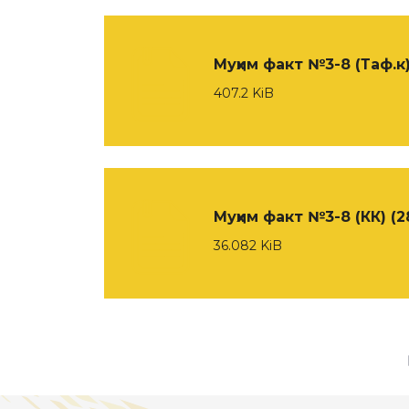
Муҳим факт №3-8 (Таф.к
407.2 KiB
Муҳим факт №3-8 (КК) (2
36.082 KiB