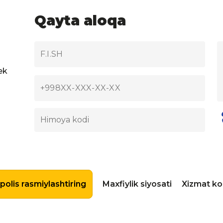
Qayta aloqa
ek
olis rasmiylashtiring
Maxfiylik siyosati
Xizmat ko’