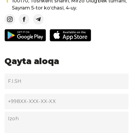
100170, Toshkent shahri, Mirzo Ulug‘bek tumani,
Sayram 5-tor ko‘chasi, 4-uy.
Qayta aloqa