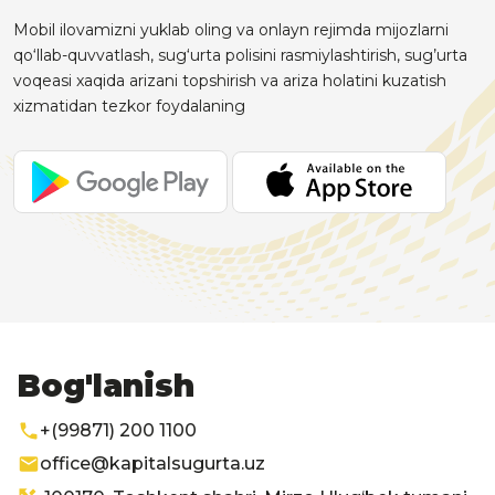
Mobil ilovamizni yuklab oling va onlayn rejimda mijozlarni
qo‘llab-quvvatlash, sug‘urta polisini rasmiylashtirish, sug’urta
voqeasi xaqida arizani topshirish va ariza holatini kuzatish
xizmatidan tezkor foydalaning
Bog'lanish
+(99871) 200 1100
office@kapitalsugurta.uz