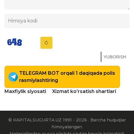
YUBORISH
TELEGRAM BOT orqali 1 daqiqada polis
rasmiylashtiring
Maxfiylik siyosati
Xizmat ko’rsatish shartlari
© KAPITALSUGURTA.UZ 1991 - 2026 . Barcha huquqlar
himoyalangan.
Materiallardan nusxa olishda saytga havola ko'rsatish