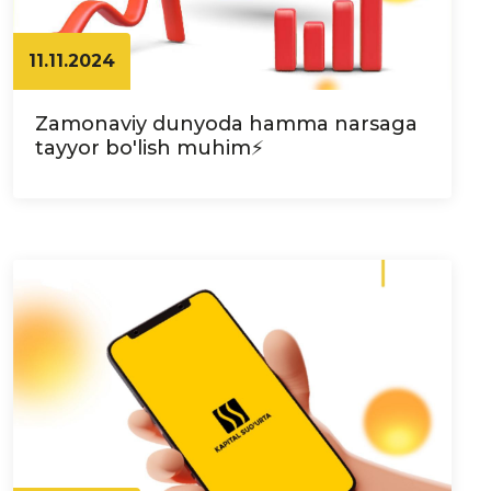
11.11.2024
Zamonaviy dunyoda hamma narsaga
tayyor bo'lish muhim⚡️