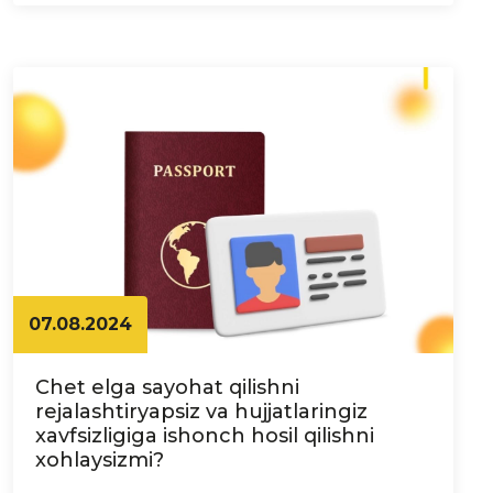
07.08.2024
Chet elga sayohat qilishni
rejalashtiryapsiz va hujjatlaringiz
xavfsizligiga ishonch hosil qilishni
xohlaysizmi?