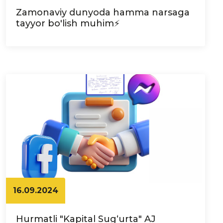
Zamonaviy dunyoda hamma narsaga
tayyor bo'lish muhim⚡️
16.09.2024
Hurmatli "Kapital Sug‘urta" AJ