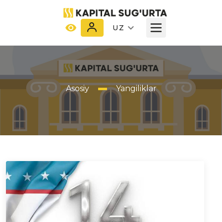
UZ
Asosiy
Yangiliklar