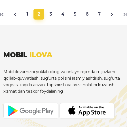
1
2
3
4
5
6
7
MOBIL
ILOVA
Mobil ilovamizni yuklab oling va onlayn rejimda mijozlarni
qo‘llab-quvvatlash, sug‘urta polisini rasmiylashtirish, sug’urta
voqeasi xaqida arizani topshirish va ariza holatini kuzatish
xizmatidan tezkor foydalaning