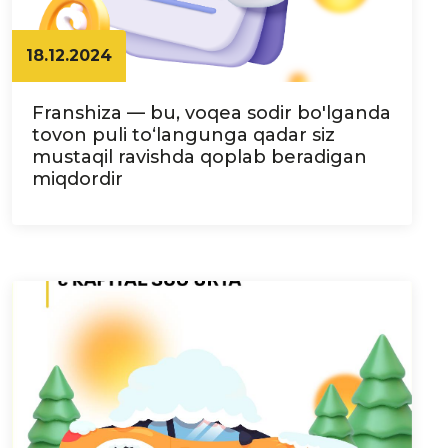
18.12.2024
Franshiza — bu, voqea sodir bo'lganda
tovon puli to‘langunga qadar siz
mustaqil ravishda qoplab beradigan
miqdordir