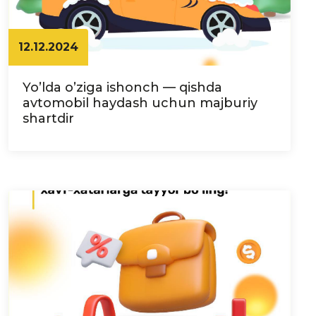
12.12.2024
Yo’lda o’ziga ishonch — qishda
avtomobil haydash uchun majburiy
shartdir