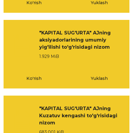
Ko'rish
Yuklash
"KAPITAL SUG'URTA" AJning
aksiyadorlarining umumiy
yig'ilishi to'g'risidagi nizom
1.929 MiB
Ko'rish
Yuklash
"KAPITAL SUG'URTA" AJning
Kuzatuv kengashi to'g'risidagi
nizom
683.001 KiB