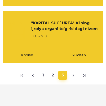
"KAPITAL SUG`URTA" AJning
ijroiya organi to'g'risidagi nizom
1.686 MiB
Ko'rish
Yuklash
1
2
3