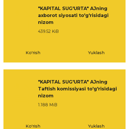
"KAPITAL SUG'URTA" AJning
axborot siyosati to'g'risidagi
nizom
439.52 KiB
Ko'rish
Yuklash
"KAPITAL SUG'URTA" AJning
Taftish komissiyasi to'g'risidagi
nizom
1.188 MiB
Ko'rish
Yuklash