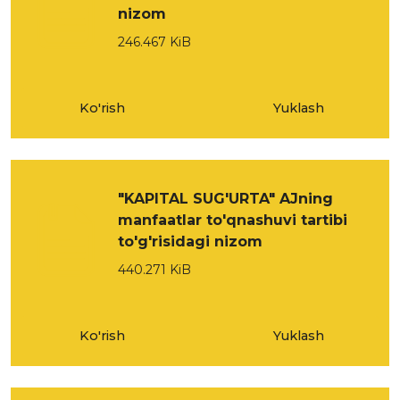
nizom
246.467 KiB
Ko'rish
Yuklash
"KAPITAL SUG'URTA" AJning
manfaatlar to'qnashuvi tartibi
to'g'risidagi nizom
440.271 KiB
Ko'rish
Yuklash