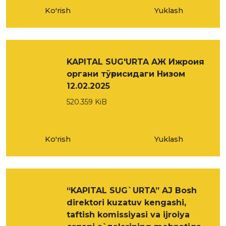
Ko'rish
Yuklash
KAPITAL SUG'URTA AЖ Ижроия
органи тўғрисидаги Низом
12.02.2025
520.359 KiB
Ko'rish
Yuklash
“KAPITAL SUG`URTA” AJ Bosh
direktori kuzatuv kengashi,
taftish komissiyasi va ijroiya