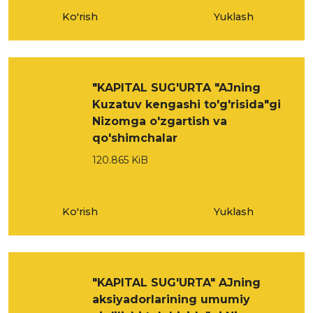
Ko'rish
Yuklash
"KAPITAL SUG'URTA "AJning
Kuzatuv kengashi to'g'risida"gi
Nizomga o'zgartish va
qo'shimchalar
120.865 KiB
Ko'rish
Yuklash
"KAPITAL SUG'URTA" AJning
aksiyadorlarining umumiy