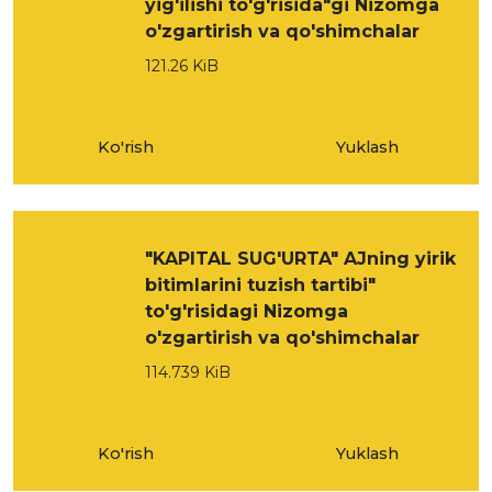
yig'ilishi to'g'risida"gi Nizomga
o'zgartirish va qo'shimchalar
121.26 KiB
Ko'rish
Yuklash
"KAPITAL SUG'URTA" AJning yirik
bitimlarini tuzish tartibi"
to'g'risidagi Nizomga
o'zgartirish va qo'shimchalar
114.739 KiB
Ko'rish
Yuklash