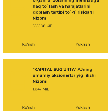
organi a`zolarining mehnatiga
haq to`lash va harajatlarini
qoplash tartibi to`g`risidagi
Nizom
566.108 KiB
Ko'rish
Yuklash
"KAPITAL SUG'URTA" AJning
umumiy aksionerlar yig`ilishi
Nizomi
1.847 MiB
Ko'rish
Yuklash