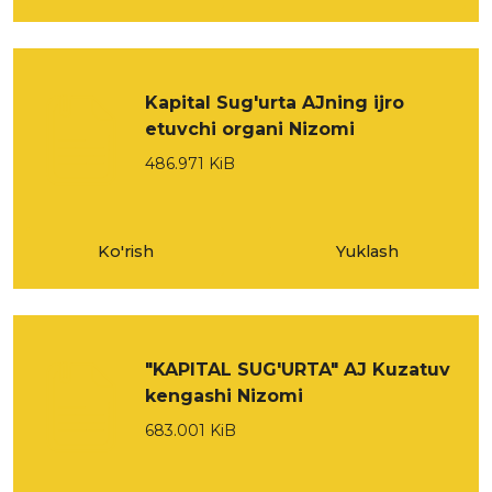
Kapital Sug'urta AJning ijro
etuvchi organi Nizomi
486.971 KiB
Ko'rish
Yuklash
"KAPITAL SUG'URTA" AJ Kuzatuv
kengashi Nizomi
683.001 KiB