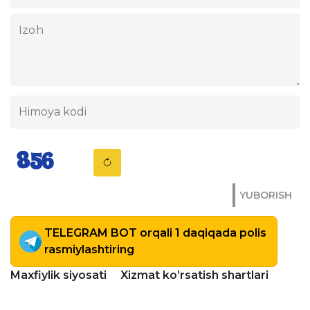
YUBORISH
TELEGRAM BOT orqali 1 daqiqada polis
rasmiylashtiring
Maxfiylik siyosati
Xizmat ko’rsatish shartlari