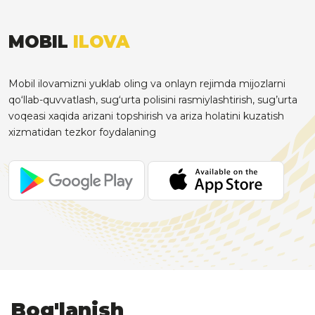
MOBIL
ILOVA
Mobil ilovamizni yuklab oling va onlayn rejimda mijozlarni
qo‘llab-quvvatlash, sug‘urta polisini rasmiylashtirish, sug’urta
voqeasi xaqida arizani topshirish va ariza holatini kuzatish
xizmatidan tezkor foydalaning
Bog'lanish