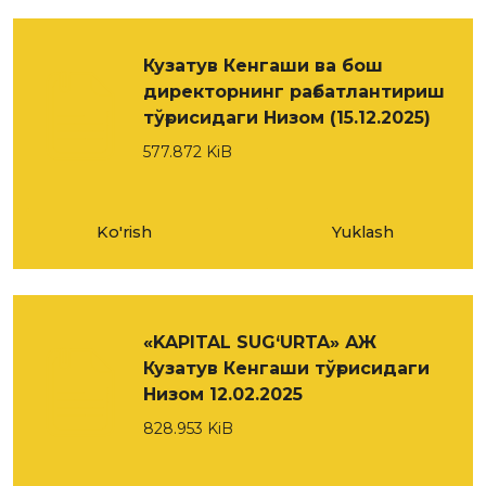
Кузатув Кенгаши ва бош
директорнинг рағбатлантириш
тўғрисидаги Низом (15.12.2025)
577.872 KiB
Ko'rish
Yuklash
«KAPITAL SUG‘URTA» АЖ
Кузатув Кенгаши тўғрисидаги
Низом 12.02.2025
828.953 KiB