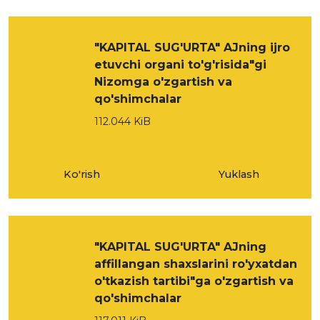
"KAPITAL SUG'URTA" AJning ijro
etuvchi organi to'g'risida"gi
Nizomga o'zgartish va
qo'shimchalar
112.044 KiB
Ko'rish
Yuklash
"KAPITAL SUG'URTA" AJning
affillangan shaxslarini ro'yxatdan
o'tkazish tartibi"ga o'zgartish va
qo'shimchalar