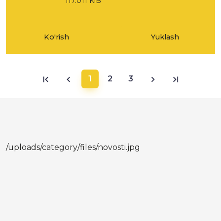
117.011 KiB
Ko'rish
Yuklash
1
2
3
/uploads/category/files/novosti.jpg