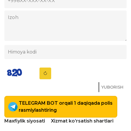
YUBORISH
TELEGRAM BOT orqali 1 daqiqada polis
rasmiylashtiring
Maxfiylik siyosati
Xizmat ko’rsatish shartlari