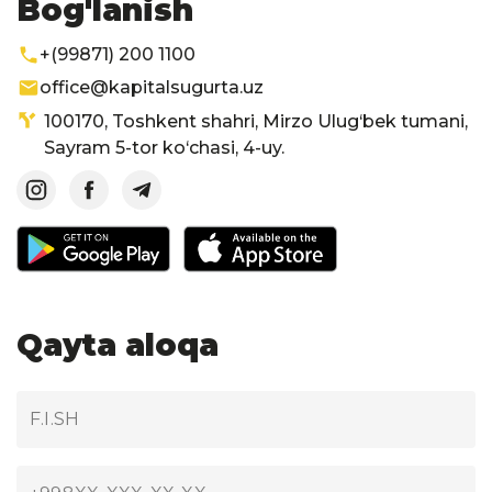
Bog'lanish
+(99871) 200 1100
office@kapitalsugurta.uz
100170, Toshkent shahri, Mirzo Ulug‘bek tumani,
Sayram 5-tor ko‘chasi, 4-uy.
Qayta aloqa