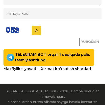
YUBORISH
TELEGRAM BOT orqali 1 daqiqada polis
rasmiylashtiring
Maxfiylik siyosati
Xizmat ko’rsatish shartlari
© KAPITALSUGURTA.UZ 1991 - 2026 . Barcha huquqlar
himoyalangan.
Materiallardan nusxa olishda saytga havola ko'rsatish