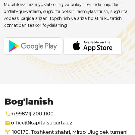
Mobil ilovamizni yuklab oling va onlayn rejimda mijozlarni
qo‘llab-quvvatlash, sug‘urta polisini rasmiylashtirish, sug’urta
voqeasi xaqida arizani topshirish va ariza holatini kuzatish
xizmatidan tezkor foydalaning
Bog'lanish
+(99871) 200 1100
office@kapitalsugurta.uz
100170, Toshkent shahri, Mirzo Ulug‘bek tumani,