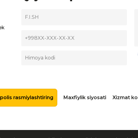
ek
olis rasmiylashtiring
Maxfiylik siyosati
Xizmat ko’