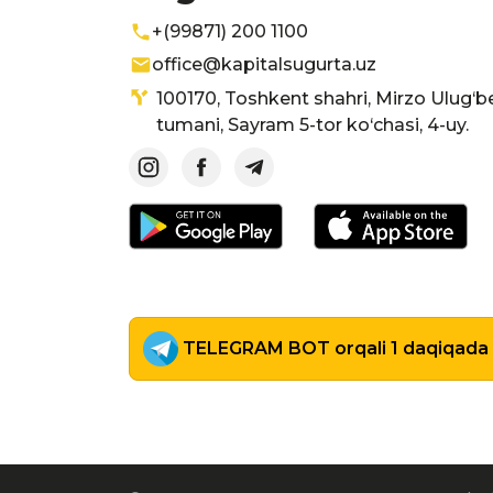
+(99871) 200 1100
office@kapitalsugurta.uz
100170, Toshkent shahri, Mirzo Ulug‘b
tumani, Sayram 5-tor ko‘chasi, 4-uy.
TELEGRAM BOT orqali 1 daqiqada p