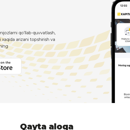
ijozlarni qo‘llab-quvvatlash,
i xaqida arizani topshirish va
aning
Qayta aloqa