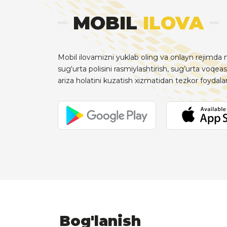
MOBIL
ILOVA
Mobil ilovamizni yuklab oling va onlayn rejimda m
sug‘urta polisini rasmiylashtirish, sug’urta voqeas
ariza holatini kuzatish xizmatidan tezkor foydal
Bog'lanish