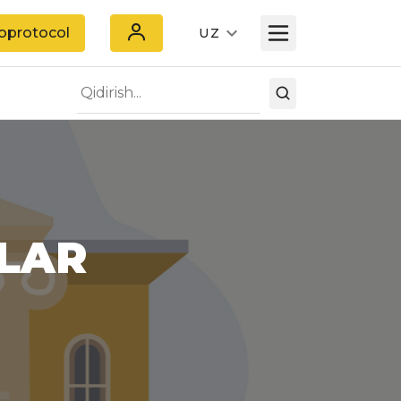
oprotocol
UZ
TLAR