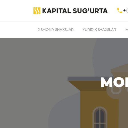
+(
JISMONIY SHAXSLAR
YURIDIK SHAXSLAR
M
MOL