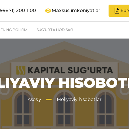
99871) 200 1100
Maxsus imkoniyatlar
Eur
ENING POLISIM
SUG'URTA HODISASI
IYAVIY HISOBO
Asosiy
Moliyaviy hisobotlar