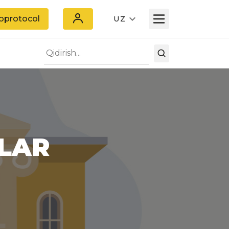
oprotocol
UZ
TLAR