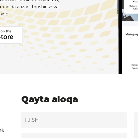
i xaqida arizani topshirish va
aning
Qayta aloqa
ek