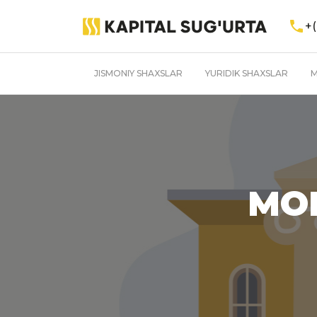
+(
JISMONIY SHAXSLAR
YURIDIK SHAXSLAR
M
MOL