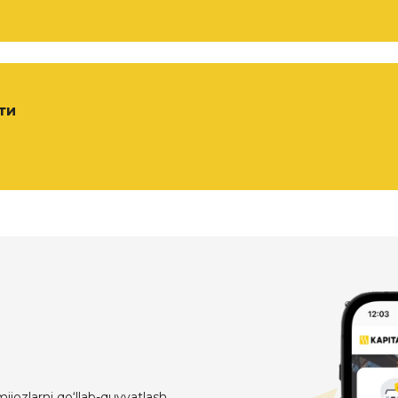
ти
ijozlarni qo‘llab-quvvatlash,