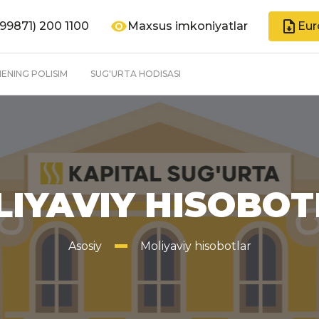
99871) 200 1100
Maxsus imkoniyatlar
Eur
ENING POLISIM
SUG'URTA HODISASI
IYAVIY HISOBO
Asosiy
Moliyaviy hisobotlar