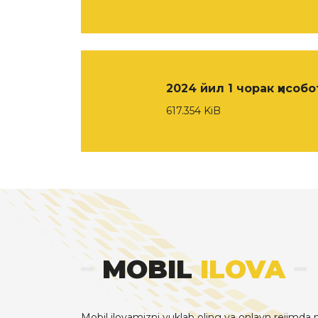
2024 йил 1 чорак ҳисобо
617.354 KiB
MOBIL
ILOVA
Mobil ilovamizni yuklab oling va onlayn rejimda m