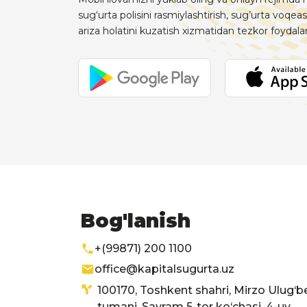
sug‘urta polisini rasmiylashtirish, sug’urta voqeas
ariza holatini kuzatish xizmatidan tezkor foydal
Bog'lanish
+(99871) 200 1100
office@kapitalsugurta.uz
100170, Toshkent shahri, Mirzo Ulug‘b
tumani, Sayram 5-tor ko‘chasi, 4-uy.