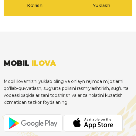
Ko'rish
Yuklash
MOBIL
ILOVA
Mobil ilovamizni yuklab oling va onlayn rejimda mijozlarni
qo‘llab-quvvatlash, sug‘urta polisini rasmiylashtirish, sug’urta
voqeasi xaqida arizani topshirish va ariza holatini kuzatish
xizmatidan tezkor foydalaning