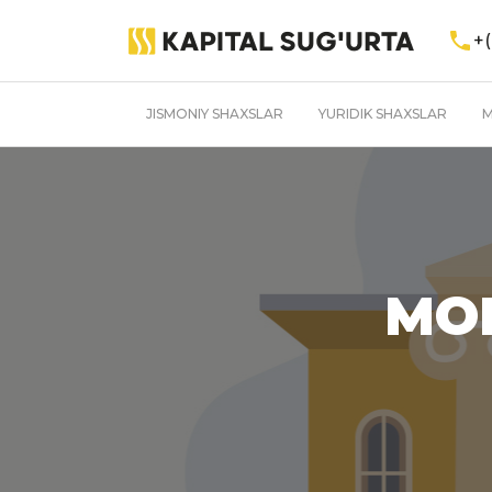
+(
JISMONIY SHAXSLAR
YURIDIK SHAXSLAR
M
MOL