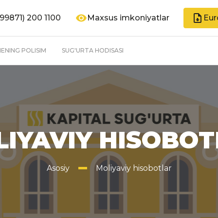
99871) 200 1100
Maxsus imkoniyatlar
Eur
ENING POLISIM
SUG'URTA HODISASI
IYAVIY HISOBO
Asosiy
Moliyaviy hisobotlar