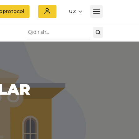
oprotocol
UZ
TLAR