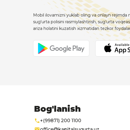
Mobil ilovamizni yuklab oling va onlayn rejimda m
sug‘urta polisini rasmiylashtirish, sug’urta voqeas
ariza holatini kuzatish xizmatidan tezkor foydal
Bog'lanish
+(99871) 200 1100
office@kapitalsugurta.uz