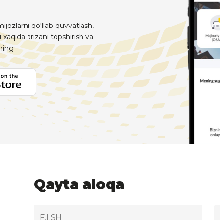
ijozlarni qo‘llab-quvvatlash,
i xaqida arizani topshirish va
aning
Qayta aloqa