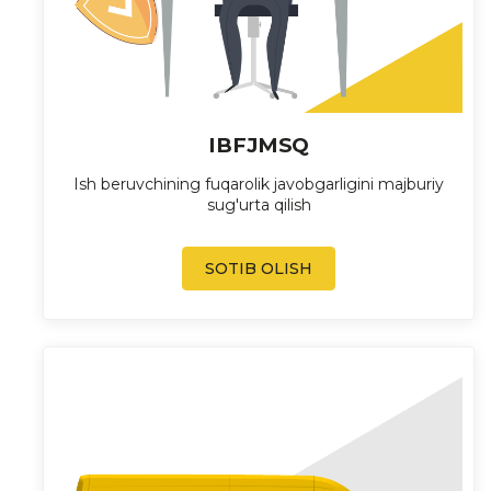
IBFJMSQ
Ish beruvchining fuqarolik javobgarligini majburiy
sug'urta qilish
SOTIB OLISH