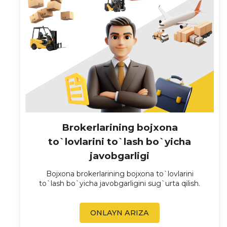
Brokerlarining bojxona
to`lovlarini to`lash bo`yicha
javobgarligi
Bojxona brokerlarining bojxona to`lovlarini
to`lash bo`yicha javobgarligini sug`urta qilish.
ONLAYN ARIZA