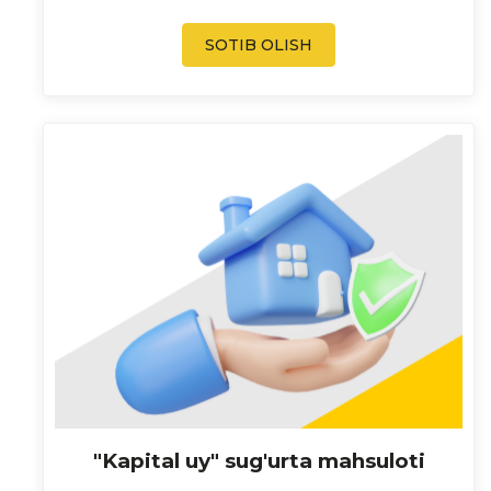
SOTIB OLISH
"Kapital uy" sug'urta mahsuloti