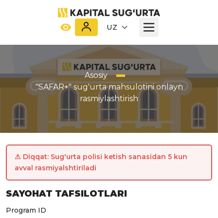
UZ
Asosiy
"SAFAR+" sug'urta mahsulotini onlayn
rasmiylashtirish
⚠ Diqqat: Sug'urta polisi ketish sanasidan 5 kun
avval rasmiyalshtiriladi
SAYOHAT TAFSILOTLARI
Program ID