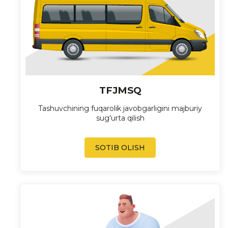
TFJMSQ
Tashuvchining fuqarolik javobgarligini majburiy
sug'urta qilish
SOTIB OLISH