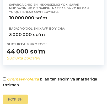
SAFARGA CHIQISH IMKONSIZLIGI YOKI SAFAR
MUDDATINING O‘ZGARISHI NATIJASIDA KO'RILGAN
YO‘QOTISHLAR XAVFI BO'YICHA:
10 000 000
so'm
BAGAJ YO‘QOLISHI XAVFI BO‘YICHA:
3 000 000
so'm
SUG'URTA MUKOFOTI:
44 000
so'm
Sug'urta qoidalari
Ommaviy oferta
bilan tanishdim va shartlariga
roziman
KO'RISH