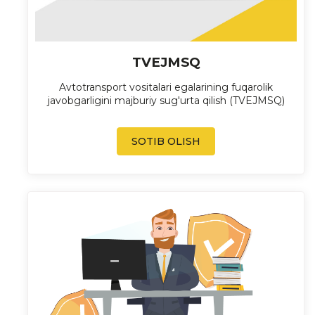
TVEJMSQ
Avtotransport vositalari egalarining fuqarolik
javobgarligini majburiy sug'urta qilish (TVEJMSQ)
SOTIB OLISH