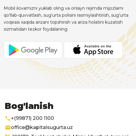
Mobil ilovamizni yuklab oling va onlayn rejimda mijozlarni
qo‘llab-quvvatlash, sug‘urta polisini rasmiylashtirish, sug’urta
voqeasi xaqida arizani topshirish va ariza holatini kuzatish
xizmatidan tezkor foydalaning
Bog'lanish
+(99871) 200 1100
office@kapitalsugurta.uz