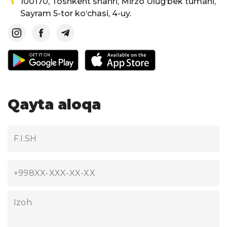
100170, Toshkent shahri, Mirzo Ulug‘bek tumani,
Sayram 5-tor ko‘chasi, 4-uy.
Qayta aloqa