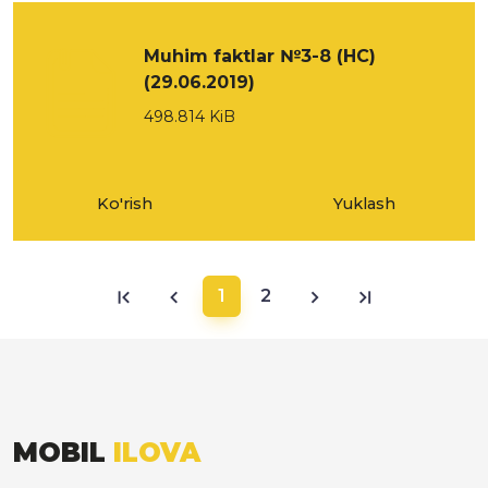
Muhim faktlar №3-8 (НС)
(29.06.2019)
498.814 KiB
Ko'rish
Yuklash
1
2
MOBIL
ILOVA