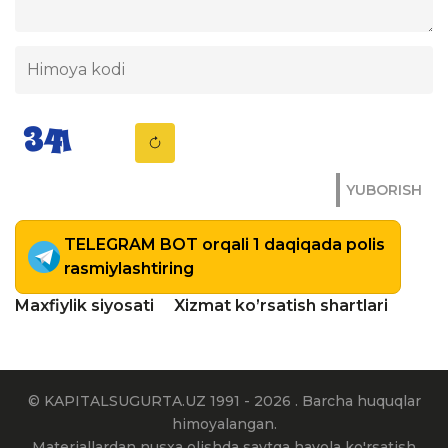
YUBORISH
TELEGRAM BOT orqali 1 daqiqada polis
rasmiylashtiring
Maxfiylik siyosati
Xizmat ko’rsatish shartlari
© KAPITALSUGURTA.UZ 1991 - 2026 . Barcha huquqlar
himoyalangan.
Materiallardan nusxa olishda saytga havola ko'rsatish