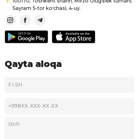
100170, Toshkent shahri, Mirzo Ulug‘bek tumani,
Sayram 5-tor ko‘chasi, 4-uy.
Qayta aloqa