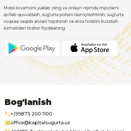
Mobil ilovamizni yuklab oling va onlayn rejimda mijozlarni
qo‘llab-quvvatlash, sug‘urta polisini rasmiylashtirish, sug’urta
voqeasi xaqida arizani topshirish va ariza holatini kuzatish
xizmatidan tezkor foydalaning
Bog'lanish
+(99871) 200 1100
office@kapitalsugurta.uz