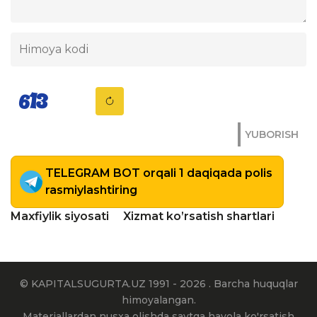
YUBORISH
TELEGRAM BOT orqali 1 daqiqada polis
rasmiylashtiring
Maxfiylik siyosati
Xizmat ko’rsatish shartlari
© KAPITALSUGURTA.UZ 1991 - 2026 . Barcha huquqlar
himoyalangan.
Materiallardan nusxa olishda saytga havola ko'rsatish