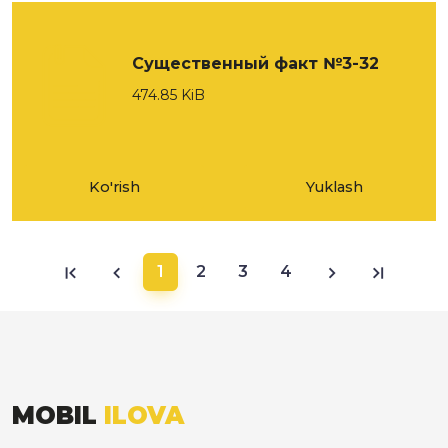
Существенный факт №3-32
474.85 KiB
Ko'rish
Yuklash
1
2
3
4
MOBIL
ILOVA