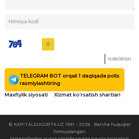
YUBORISH
TELEGRAM BOT orqali 1 daqiqada polis
rasmiylashtiring
Maxfiylik siyosati
Xizmat ko’rsatish shartlari
© KAPITALSUGURTA.UZ 1991 - 2026 . Barcha huquqlar
himoyalangan.
Materiallardan nusxa olishda saytga havola ko'rsatish