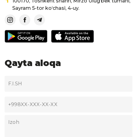
100170, Toshkent shahri, Mirzo Ulug‘bek tumani,
Sayram 5-tor ko‘chasi, 4-uy.
Qayta aloqa