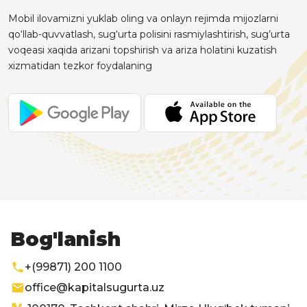
Mobil ilovamizni yuklab oling va onlayn rejimda mijozlarni
qo‘llab-quvvatlash, sug‘urta polisini rasmiylashtirish, sug’urta
voqeasi xaqida arizani topshirish va ariza holatini kuzatish
xizmatidan tezkor foydalaning
Bog'lanish
+(99871) 200 1100
office@kapitalsugurta.uz