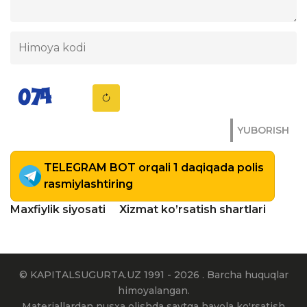
YUBORISH
TELEGRAM BOT orqali 1 daqiqada polis
rasmiylashtiring
Maxfiylik siyosati
Xizmat ko’rsatish shartlari
© KAPITALSUGURTA.UZ 1991 - 2026 . Barcha huquqlar
himoyalangan.
Materiallardan nusxa olishda saytga havola ko'rsatish