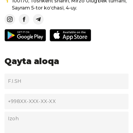
100170, Toshkent shahri, Mirzo Ulug‘bek tumani,
Sayram 5-tor ko‘chasi, 4-uy.
Qayta aloqa