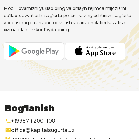
Mobil ilovamizni yuklab oling va onlayn rejimda mijozlarni
qo‘llab-quvvatlash, sug‘urta polisini rasmiylashtirish, sug’urta
voqeasi xaqida arizani topshirish va ariza holatini kuzatish
xizmatidan tezkor foydalaning
Bog'lanish
+(99871) 200 1100
office@kapitalsugurta.uz