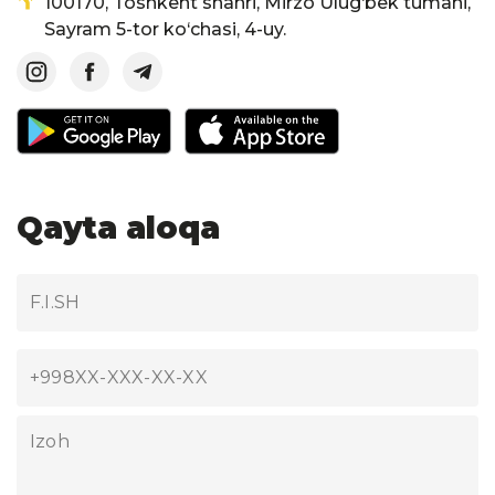
100170, Toshkent shahri, Mirzo Ulug‘bek tumani,
Sayram 5-tor ko‘chasi, 4-uy.
Qayta aloqa