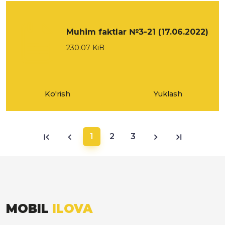
Muhim faktlar №3-21 (17.06.2022)
230.07 KiB
Ko'rish
Yuklash
1
2
3
MOBIL
ILOVA