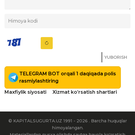
YUBORISH
TELEGRAM BOT orqali 1 daqiqada polis
rasmiylashtiring
Maxfiylik siyosati
Xizmat ko’rsatish shartlari
© KAPITALSUGURTA.UZ 1991 - 2026 . Barcha huquqlar
himoyalangan.
Materiallardan nusxa olishda saytga havola ko'rsatish