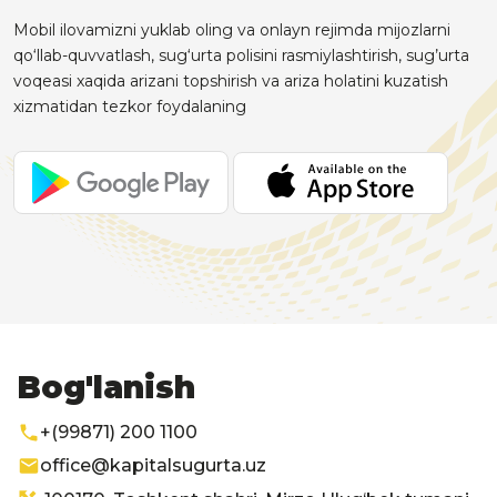
Mobil ilovamizni yuklab oling va onlayn rejimda mijozlarni
qo‘llab-quvvatlash, sug‘urta polisini rasmiylashtirish, sug’urta
voqeasi xaqida arizani topshirish va ariza holatini kuzatish
xizmatidan tezkor foydalaning
Bog'lanish
+(99871) 200 1100
office@kapitalsugurta.uz